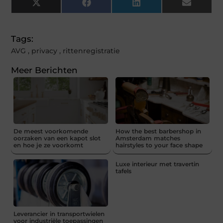
X
Facebook
LinkedIn
Email
(Twitter)
Tags:
AVG
,
privacy
,
rittenregistratie
Meer Berichten
De meest voorkomende
How the best barbershop in
oorzaken van een kapot slot
Amsterdam matches
en hoe je ze voorkomt
hairstyles to your face shape
Luxe interieur met travertin
tafels
Leverancier in transportwielen
voor industriële toepassingen