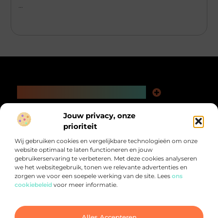
...
Main Links
Kwaliteit Backlinks Kopen: De Slimme Weg naar Beter Vindbare Webpagina’s
Extra Geld Verdienen: Ontdek Hoe Jij Meer Uit Je Tijd Kunt Halen
Bericht categorie
Jouw privacy, onze
@2025 All Right Reserved.
prioriteit
Design by
www.pnr-merchandising.nl.
Wij gebruiken cookies en vergelijkbare technologieën om onze
website optimaal te laten functioneren en jouw
gebruikerservaring te verbeteren. Met deze cookies analyseren
we het websitegebruik, tonen we relevante advertenties en
zorgen we voor een soepele werking van de site. Lees
ons
cookiebeleid
voor meer informatie.
Alles voor jou verzameld op één plek.
Van inspirerende verhalen tot praktische tips, ontdek de veelzijdigheid
van het dagelijks leven op PNR-Merchandising.nl
Alles Accepteren