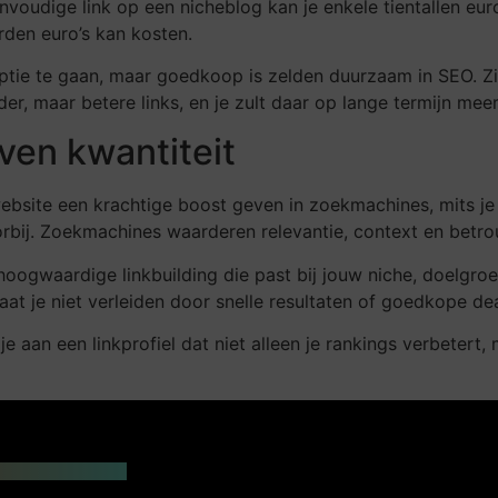
nvoudige link op een nicheblog kan je enkele tientallen euro’
den euro’s kan kosten.
ptie te gaan, maar goedkoop is zelden duurzaam in SEO. Zie 
er, maar betere links, en je zult daar op lange termijn meer
oven kwantiteit
ebsite een krachtige boost geven in zoekmachines, mits je h
oorbij. Zoekmachines waarderen relevantie, context en betr
n hoogwaardige linkbuilding die past bij jouw niche, doelgr
aat je niet verleiden door snelle resultaten of goedkope dea
e aan een linkprofiel dat niet alleen je rankings verbetert