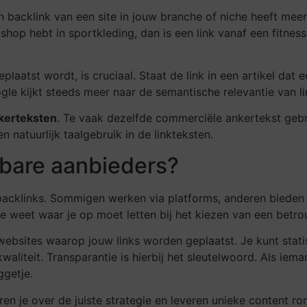
n backlink van een site in jouw branche of niche heeft me
shop hebt in sportkleding, dan is een link vanaf een fitnes
eplaatst wordt, is cruciaal. Staat de link in een artikel da
le kijkt steeds meer naar de semantische relevantie van li
nkerteksten
. Te vaak dezelfde commerciële ankertekst geb
n natuurlijk taalgebruik in de linkteksten.
bare aanbieders?
backlinks. Sommigen werken via platforms, anderen bieden 
t je weet waar je op moet letten bij het kiezen van een betr
 websites waarop jouw links worden geplaatst. Je kunt statis
kwaliteit. Transparantie is hierbij het sleutelwoord. Als iem
ggetje.
 je over de juiste strategie en leveren unieke content ron