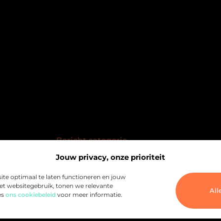
Bericht categorie
Jouw privacy, onze prioriteit
@2025 All Right Reserved. Design by
ite optimaal te laten functioneren en jouw
www.pnr-merchandising.nl.
het websitegebruik, tonen we relevante
All
es
ons cookiebeleid
voor meer informatie.