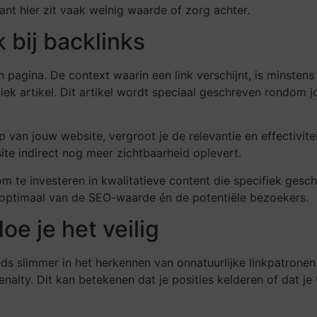
nt hier zit vaak weinig waarde of zorg achter.
 bij backlinks
n pagina. De context waarin een link verschijnt, is minsten
niek artikel. Dit artikel wordt speciaal geschreven rondo
van jouw website, vergroot je de relevantie en effectivitei
te indirect nog meer zichtbaarheid oplevert.
 om te investeren in kwalitatieve content die specifiek ges
e optimaal van de SEO-waarde én de potentiële bezoekers.
oe je het veilig
ds slimmer in het herkennen van onnatuurlijke linkpatronen. A
nalty. Dit kan betekenen dat je posities kelderen of dat je w