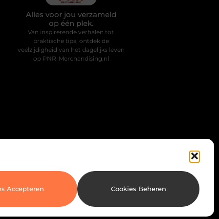
Alles voor jou verzameld
op één plek.
Van inspirerende verhalen tot
praktische tips, ontdek de
veelzijdigheid van het dagelijks leven
op PNR-Merchandising.nl
es Accepteren
Cookies Beheren