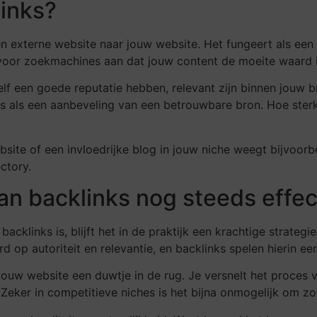
links?
en externe website naar jouw website. Het fungeert als ee
 voor zoekmachines aan dat jouw content de moeite waard is
elf een goede reputatie hebben, relevant zijn binnen jouw b
ks als een aanbeveling van een betrouwbare bron. Hoe ster
ite of een invloedrijke blog in jouw niche weegt bijvoorb
ctory.
n backlinks nog steeds effec
cklinks is, blijft het in de praktijk een krachtige strategi
op autoriteit en relevantie, en backlinks spelen hierin een 
e jouw website een duwtje in de rug. Je versnelt het proces
Zeker in competitieve niches is het bijna onmogelijk om zo