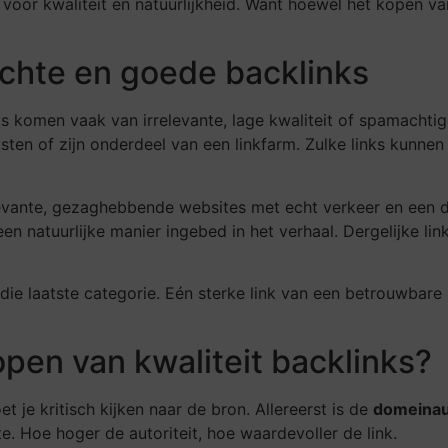
g voor kwaliteit en natuurlijkheid. Want hoewel het kopen va
echte en goede backlinks
links komen vaak van irrelevante, lage kwaliteit of spamacht
sten of zijn onderdeel van een linkfarm. Zulke links kunnen
ante, gezaghebbende websites met echt verkeer en een dui
een natuurlijke manier ingebed in het verhaal. Dergelijke link
p die laatste categorie. Eén sterke link van een betrouwbare
kopen van kwaliteit backlinks?
 je kritisch kijken naar de bron. Allereerst is de
domeinaut
. Hoe hoger de autoriteit, hoe waardevoller de link.