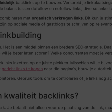
leidelijk
backlinks op te bouwen. Verspreid je linkplaatsi
de balans tussen dofollow en nofollow links, diverse anker
te combineren met
organisch verkregen links
. Dit kun je st
ijn op sociale media of gastblogs te schrijven op relevante
linkbuilding
h. Het is een middel binnen een bredere SEO-strategie. Daa
 wil je beter laten scoren? Welke concurrenten moet je ver
cklinks inzetten op de juiste plekken. Misschien wil je bijv
r
gericht links te kopen
naar die pagina’s, bouw je autoritei
nitoren. Gebruik tools om te controleren of je links nog act
 kwaliteit backlinks?
terk. Je betaalt niet alleen voor de plaatsing van de link,