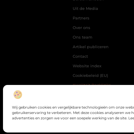
Uit de Media
Partners
Over ons
Ons team
Artikel publiceren
Contact
Website index
Cookiebeleid (EU)
Kwaliteit Backlinks
Kopen: De Slimme Weg
naar Beter Vindbare
Webpagina’s
Extra Geld Verdienen:
Ontdek Hoe Jij Meer Uit
Wij gebruiken cookies en vergelijkbare technologieën om onze webs
Je Tijd Kunt Halen
gebruikerservaring te verbeteren. Met deze cookies analyseren we 
advertenties en zorgen we voor een soepele werking van de site. Le