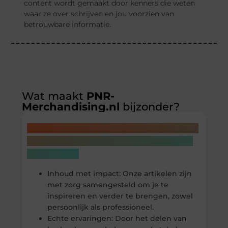
content wordt gemaakt door kenners die weten
waar ze over schrijven en jou voorzien van
betrouwbare informatie.
Wat maakt
PNR-
Merchandising.nl
bijzonder?
Wij bieden meer dan alleen verhalen
– we geven je inzichten die écht iets
betekenen:
Inhoud met impact: Onze artikelen zijn
met zorg samengesteld om je te
inspireren en verder te brengen, zowel
persoonlijk als professioneel.
Echte ervaringen: Door het delen van