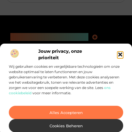
Main Links
Kwaliteit Backlinks Kopen: De Slimme Weg naar Beter Vindbare Webpagina’s
Extra Geld Verdienen: Ontdek Hoe Jij Meer Uit Je Tijd Kunt Halen
Bericht categorie
Jouw privacy, onze
@2025 All Right Reserved.
prioriteit
Design by
www.pnr-merchandising.nl.
Wij gebruiken cookies en vergelijkbare technologieën om onze
website optimaal te laten functioneren en jouw
gebruikerservaring te verbeteren. Met deze cookies analyseren
we het websitegebruik, tonen we relevante advertenties en
zorgen we voor een soepele werking van de site. Lees
ons
cookiebeleid
voor meer informatie.
Alles voor jou verzameld op één plek.
Van inspirerende verhalen tot praktische tips, ontdek de veelzijdigheid
van het dagelijks leven op PNR-Merchandising.nl
Alles Accepteren
Cookies Beheren