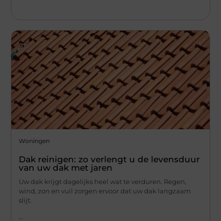
Woningen
Dak reinigen: zo verlengt u de levensduur
van uw dak met jaren
Uw dak krijgt dagelijks heel wat te verduren. Regen,
wind, zon en vuil zorgen ervoor dat uw dak langzaam
slijt.
...