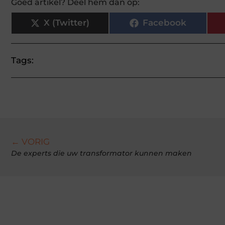
Goed artikel? Deel hem dan op:
X (Twitter)
Facebook
Tags:
← VORIG
De experts die uw transformator kunnen maken