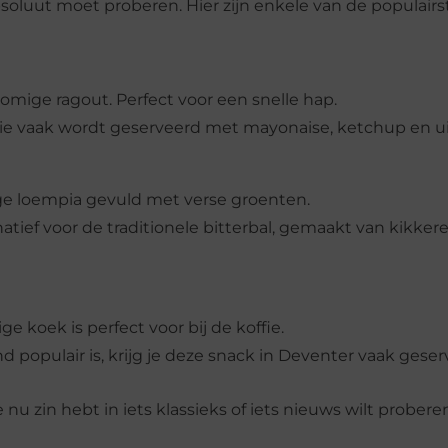
 absoluut moet proberen. Hier zijn enkele van de populair
omige ragout. Perfect voor een snelle hap.
die vaak wordt geserveerd met mayonaise, ketchup en ui
ige loempia gevuld met verse groenten.
natief voor de traditionele bitterbal, gemaakt van kikke
tige koek is perfect voor bij de koffie.
nd populair is, krijg je deze snack in Deventer vaak ges
e nu zin hebt in iets klassieks of iets nieuws wilt prober