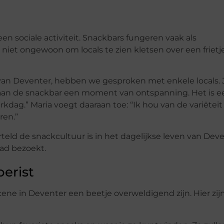
en sociale activiteit. Snackbars fungeren vaak als
 niet ongewoon om locals te zien kletsen over een frietj
 van Deventer, hebben we gesproken met enkele locals. 
 aan de snackbar een moment van ontspanning. Het is ee
rkdag.” Maria voegt daaraan toe: “Ik hou van de variëteit
ren.”
teld de snackcultuur is in het dagelijkse leven van Dev
tad bezoekt.
erist
ene in Deventer een beetje overweldigend zijn. Hier zijn