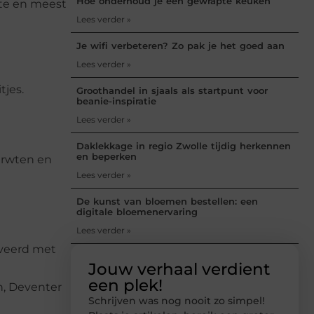
Hoe onderhoud je een gewrapte keuken
ste en meest
Lees verder »
Je wifi verbeteren? Zo pak je het goed aan
Lees verder »
tjes.
Groothandel in sjaals als startpunt voor
beanie-inspiratie
Lees verder »
Daklekkage in regio Zwolle tijdig herkennen
en beperken
rerwten en
Lees verder »
De kunst van bloemen bestellen: een
digitale bloemenervaring
Lees verder »
erveerd met
Jouw verhaal verdient
een plek!
en, Deventer
Schrijven was nog nooit zo simpel!