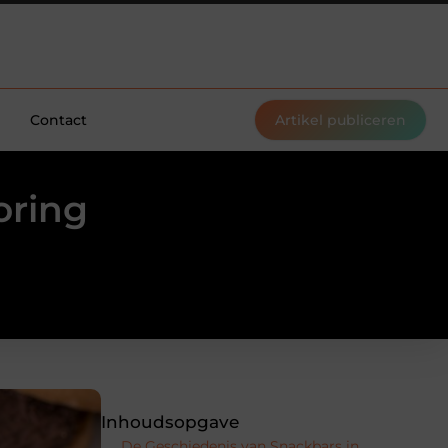
Contact
Artikel publiceren
oring
Inhoudsopgave
De Geschiedenis van Snackbars in