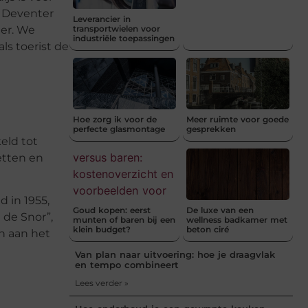
n Deventer
Leverancier in
ter. We
transportwielen voor
industriële toepassingen
ls toerist de
Hoe zorg ik voor de
Meer ruimte voor goede
perfecte glasmontage
gesprekken
eld tot
etten en
 in 1955,
Goud kopen: eerst
De luxe van een
 de Snor”,
munten of baren bij een
wellness badkamer met
klein budget?
beton ciré
n aan het
Van plan naar uitvoering: hoe je draagvlak
en tempo combineert
Lees verder »