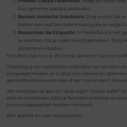
Probeer Lokale Favorieten
: Vraag de locals naa
hun geheime plekjes onthullen.
Bezoek Iconische Snackbars
: Zorg ervoor dat 
bieden een authentieke ervaring die je nergens 
Respecteer de Etiquette
: In Nederland is het 
te wachten tot je naam wordt geroepen. Zorg ervo
accepteren kaarten.
Met deze tips kun je als toerist genieten van een au
Snacking is een essentieel onderdeel van de eetcult
eetgelegenheden, er is altijd iets nieuws en spannend
gezondheidsbewuste eter of een toerist bent, Devente
We moedigen je aan om op je eigen “Snack Safari” te
stad te ontdekken. Deel je favoriete snackbar ervari
jouw smaakpapillen hebben veroverd.
Bon appétit en veel snackplezier!