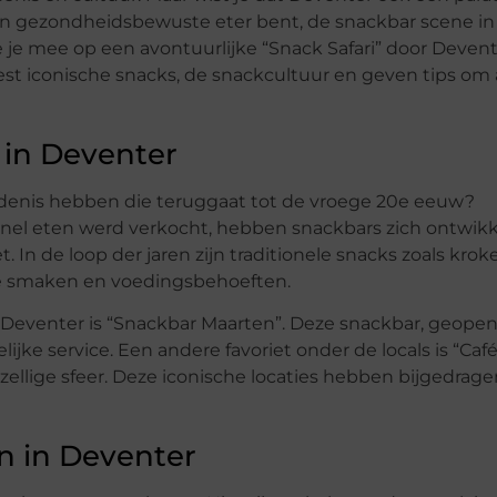
f een gezondheidsbewuste eter bent, de snackbar scene i
e je mee op een avontuurlijke “Snack Safari” door Deven
 iconische snacks, de snackcultuur en geven tips om a
 in Deventer
edenis hebben die teruggaat tot de vroege 20e eeuw?
snel eten werd verkocht, hebben snackbars zich ontwikk
In de loop der jaren zijn traditionele snacks zoals krok
e smaken en voedingsbehoeften.
 Deventer is “Snackbar Maarten”. Deze snackbar, geopend
ke service. Een andere favoriet onder de locals is “Café
ellige sfeer. Deze iconische locaties hebben bijgedrage
n in Deventer