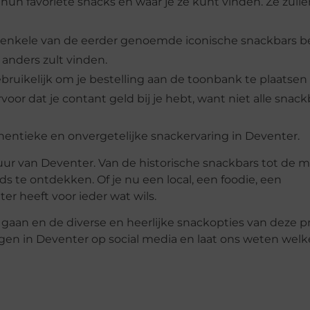
r hun favoriete snacks en waar je ze kunt vinden. Ze zulle
je enkele van de eerder genoemde iconische snackbars b
anders zult vinden.
gebruikelijk om je bestelling aan de toonbank te plaatse
or dat je contant geld bij je hebt, want niet alle snack
thentieke en onvergetelijke snackervaring in Deventer.
uur van Deventer. Van de historische snackbars tot de 
s te ontdekken. Of je nu een local, een foodie, een
r heeft voor ieder wat wils.
 gaan en de diverse en heerlijke snackopties van deze p
ngen in Deventer op social media en laat ons weten wel