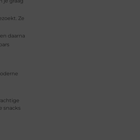
n je graag
ezoekt. Ze
n en daarna
bars
moderne
rachtige
ke snacks