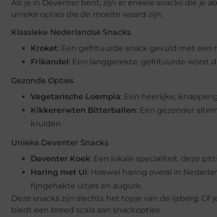
Als je in Deventer bent, zijn er enkele snacks die je
unieke opties die de moeite waard zijn:
Klassieke Nederlandse Snacks
Kroket
: Een gefrituurde snack gevuld met een r
Frikandel
: Een langgerekte, gefrituurde worst 
Gezonde Opties
Vegetarische Loempia
: Een heerlijke, knapper
Kikkererwten Bitterballen
: Een gezonder alter
kruiden.
Unieke Deventer Snacks
Deventer Koek
: Een lokale specialiteit, deze pit
Haring met Ui
: Hoewel haring overal in Nederla
fijngehakte uitjes en augurk.
Deze snacks zijn slechts het topje van de ijsberg. Of j
biedt een breed scala aan snackopties.