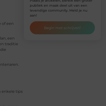
Plaats je artikelen, bereik een groter
publiek en maak deel uit van een
levendige community. Meld je nu
aan!
e of een
Begin met schrijven!
Jan, een
n traditie
 die
entenaren.
 enkele tips