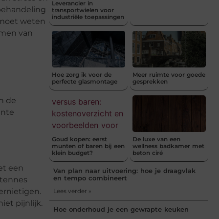
Leverancier in
 behandeling
transportwielen voor
industriële toepassingen
e moet weten
nemen van
Hoe zorg ik voor de
Meer ruimte voor goede
perfecte glasmontage
gesprekken
n de
ente
Goud kopen: eerst
De luxe van een
munten of baren bij een
wellness badkamer met
klein budget?
beton ciré
et een
Van plan naar uitvoering: hoe je draagvlak
en tempo combineert
ntennes
ernietigen.
Lees verder »
t pijnlijk.
Hoe onderhoud je een gewrapte keuken