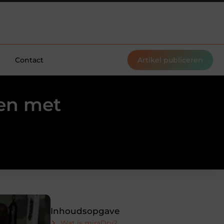
Contact
Artikel publiceren
en met
Inhoudsopgave
Wat is miraDry?