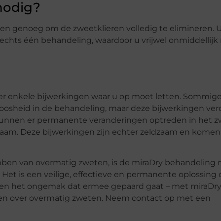
nodig?
en genoeg om de zweetklieren volledig te elimineren. U
chts één behandeling, waardoor u vrijwel onmiddellijk 
n er enkele bijwerkingen waar u op moet letten. Sommig
lloosheid in de behandeling, maar deze bijwerkingen ver
kunnen er permanente veranderingen optreden in het zw
chaam. Deze bijwerkingen zijn echter zeldzaam en komen
ebben van overmatig zweten, is de miraDry behandeling
. Het is een veilige, effectieve en permanente oplossing 
n en het ongemak dat ermee gepaard gaat – met miraDry
aken over overmatig zweten. Neem contact op met een