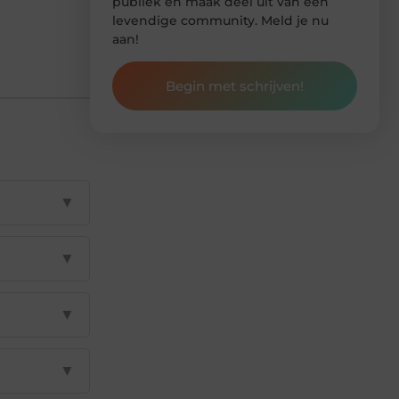
publiek en maak deel uit van een
levendige community. Meld je nu
aan!
Begin met schrijven!
▼
▼
▼
▼