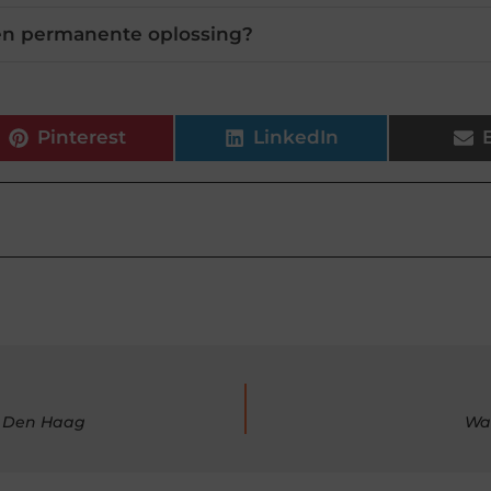
een permanente oplossing?
Pinterest
LinkedIn
n Den Haag
Waa