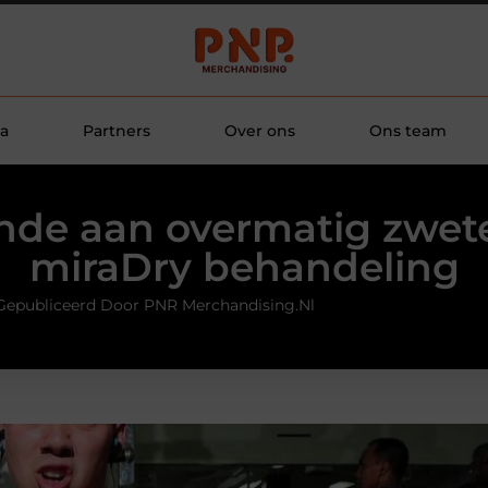
a
Partners
Over ons
Ons team
inde aan overmatig zwet
miraDry behandeling
Gepubliceerd Door PNR Merchandising.nl