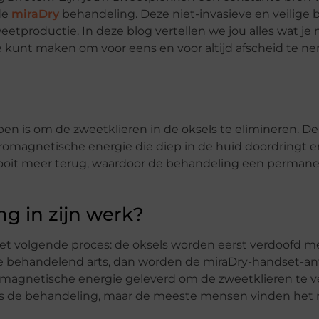
de
miraDry
behandeling. Deze niet-invasieve en veilige
tproductie. In deze blog vertellen we jou alles wat j
uze kunt maken om voor eens en voor altijd afscheid te 
pen is om de zweetklieren in de oksels te elimineren. De
omagnetische energie die diep in de huid doordringt e
nooit meer terug, waardoor de behandeling een perman
g in zijn werk?
t volgende proces: de oksels worden eerst verdoofd m
r de behandelend arts, dan worden de miraDry-handset-a
romagnetische energie geleverd om de zweetklieren te v
 de behandeling, maar de meeste mensen vinden het nie