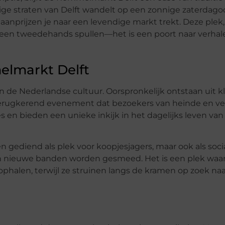
chtige straten van Delft wandelt op een zonnige zaterdag
anprijzen je naar een levendige markt trekt. Deze plek
en tweedehands spullen—het is een poort naar verhale
elmarkt Delft
 de Nederlandse cultuur. Oorspronkelijk ontstaan uit k
terugkerend evenement dat bezoekers van heinde en ver
es en bieden een unieke inkijk in het dagelijks leven van
n gediend als plek voor koopjesjagers, maar ook als soci
n nieuwe banden worden gesmeed. Het is een plek waa
phalen, terwijl ze struinen langs de kramen op zoek na