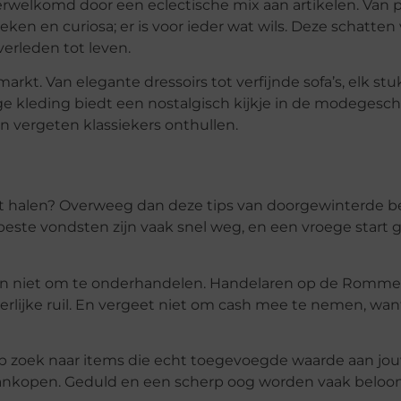
rwelkomd door een eclectische mix aan artikelen. Van 
en en curiosa; er is voor ieder wat wils. Deze schatten 
erleden tot leven.
t. Van elegante dressoirs tot verfijnde sofa’s, elk stu
age kleding biedt een nostalgisch kijkje in de modegesch
 vergeten klassiekers onthullen.
t halen? Overweeg dan deze tips van doorgewinterde b
este vondsten zijn vaak snel weg, en een vroege start g
 dan niet om te onderhandelen. Handelaren op de Romme
ijke ruil. En vergeet niet om cash mee te nemen, want
p zoek naar items die echt toegevoegde waarde aan jou
ulsaankopen. Geduld en een scherp oog worden vaak belo