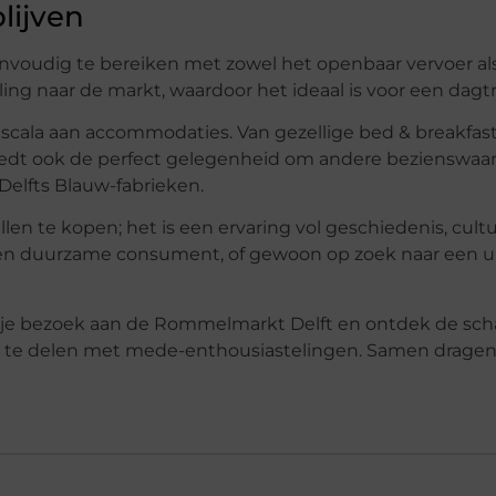
lijven
nvoudig te bereiken met zowel het openbaar vervoer als
ling naar de markt, waardoor het ideaal is voor een dagtr
scala aan accommodaties. Van gezellige bed & breakfast
tad biedt ook de perfect gelegenheid om andere bezienswa
Delfts Blauw-fabrieken.
n te kopen; het is een ervaring vol geschiedenis, cult
een duurzame consument, of gewoon op zoek naar een u
n je bezoek aan de Rommelmarkt Delft en ontdek de sch
n te delen met mede-enthousiastelingen. Samen dragen