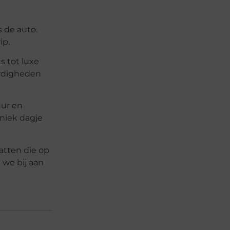
 de auto.
ip.
s tot luxe
ardigheden
uur en
niek dagje
atten die op
 we bij aan