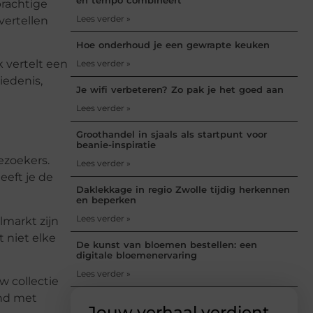
prachtige
Lees verder »
vertellen
Hoe onderhoud je een gewrapte keuken
k vertelt een
Lees verder »
iedenis,
Je wifi verbeteren? Zo pak je het goed aan
Lees verder »
Groothandel in sjaals als startpunt voor
beanie-inspiratie
ezoekers.
Lees verder »
eeft je de
Daklekkage in regio Zwolle tijdig herkennen
en beperken
Lees verder »
lmarkt zijn
 niet elke
De kunst van bloemen bestellen: een
digitale bloemenervaring
Lees verder »
w collectie
ond met
Jouw verhaal verdient