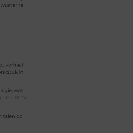
ewuster te
et verhaal
onkstuk in
algie, waar
de markt zo
n talen op