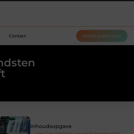
Contact
Artikel publiceren
ndsten
t
Inhoudsopgave
Een Geschiedenis van de Rommelmarkt