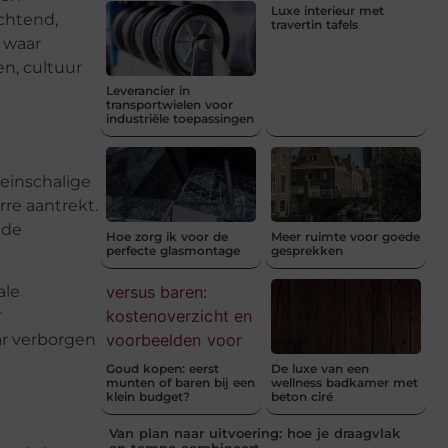
Luxe interieur met
ochtend,
travertin tafels
, waar
n, cultuur
Leverancier in
transportwielen voor
industriële toepassingen
leinschalige
re aantrekt.
 de
Hoe zorg ik voor de
Meer ruimte voor goede
perfecte glasmontage
gesprekken
ale
r
ar verborgen
Goud kopen: eerst
De luxe van een
munten of baren bij een
wellness badkamer met
klein budget?
beton ciré
Van plan naar uitvoering: hoe je draagvlak
en tempo combineert