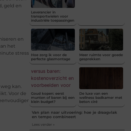
d, geld en
Leverancier in
transportwielen voor
industriële toepassingen
aniseren en
van het
minute stress
Hoe zorg ik voor de
Meer ruimte voor goede
perfecte glasmontage
gesprekken
t weg kan.
kt. Voor de
Goud kopen: eerst
De luxe van een
munten of baren bij een
wellness badkamer met
 eenvoudiger
klein budget?
beton ciré
Van plan naar uitvoering: hoe je draagvlak
en tempo combineert
Lees verder »