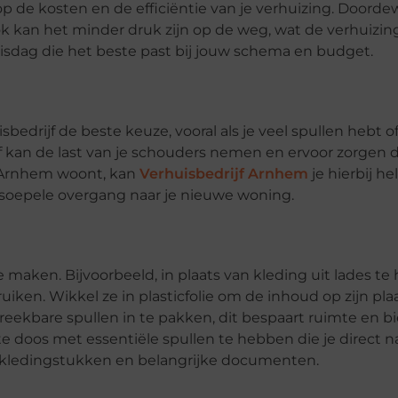
op de kosten en de efficiëntie van je verhuizing. Doord
 kan het minder druk zijn op de weg, wat de verhuizing
uisdag die het beste past bij jouw schema en budget.
bedrijf de beste keuze, vooral als je veel spullen hebt o
 kan de last van je schouders nemen en ervoor zorgen d
nd Arnhem woont, kan
Verhuisbedrijf Arnhem
je hierbij h
 soepele overgang naar je nieuwe woning.
maken. Bijvoorbeeld, in plaats van kleding uit lades te
ruiken. Wikkel ze in plasticfolie om de inhoud op zijn pla
bare spullen in te pakken, dit bespaart ruimte en bi
 doos met essentiële spullen te hebben die je direct n
ar kledingstukken en belangrijke documenten.