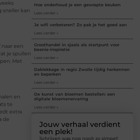
eweeks
Hoe onderhoud je een gewrapte keuken
 sneller kan
Lees verder »
Je wifi verbeteren? Zo pak je het goed aan
Lees verder »
Groothandel in sjaals als startpunt voor
f naar een
beanie-inspiratie
at je spullen
Lees verder »
elpen. Met
Daklekkage in regio Zwolle tijdig herkennen
en beperken
Lees verder »
De kunst van bloemen bestellen: een
 halen en
digitale bloemenervaring
ats te
Lees verder »
edt extra
a de
Jouw verhaal verdient
een plek!
Schrijven was nog nooit zo simpel!