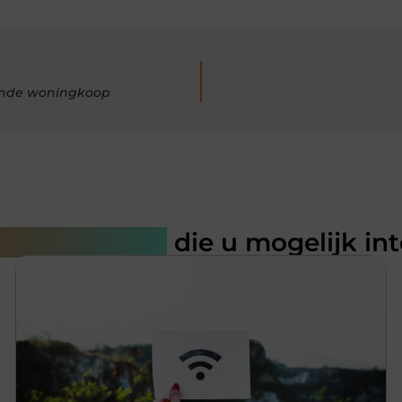
gende woningkoop
rde artikelen
die u mogelijk in