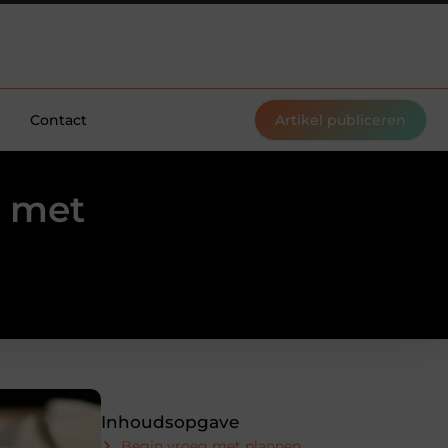
Contact
Artikel publiceren
n met
Inhoudsopgave
Begin vroeg met plannen