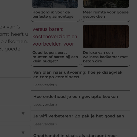
Hoe zorg ik voor de
Meer ruimte voor goede
perfecte glasmontage
gesprekken
k van ’s
komt heeft u
uto afkomen.
het goede
Goud kopen: eerst
De luxe van een
munten of baren bij een
wellness badkamer met
klein budget?
beton ciré
Van plan naar uitvoering: hoe je draagvlak
en tempo combineert
Lees verder »
Hoe onderhoud je een gewrapte keuken
Lees verder »
▼
Je wifi verbeteren? Zo pak je het goed aan
Lees verder »
▼
Groothandel in sjaals als startpunt voor