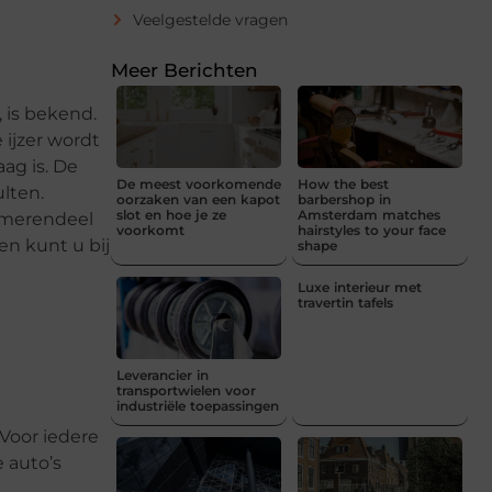
Veelgestelde vragen
Meer Berichten
, is bekend.
ijzer wordt
ag is. De
De meest voorkomende
How the best
lten.
oorzaken van een kapot
barbershop in
slot en hoe je ze
Amsterdam matches
t merendeel
voorkomt
hairstyles to your face
n kunt u bij
shape
Luxe interieur met
travertin tafels
Leverancier in
transportwielen voor
industriële toepassingen
 Voor iedere
 auto’s