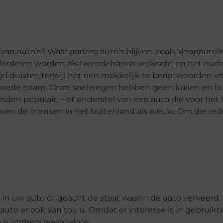
van auto’s? Waar andere auto’s blijven, zoals sloopauto’s
nderdelen worden als tweedehands verkocht en het oude 
d duister, terwijl het een makkelijk te beantwoorden vra
goede naam. Onze snelwegen hebben geen kuilen en bu
 landen populair. Het onderstel van een auto die voor he
n de mensen in het buitenland als nieuw. Om die rede
n in uw auto ongeacht de staat waarin de auto verkeerd.
to er ook aan toe is. Omdat er interesse is in gebruikte
o is immers waardeloos.