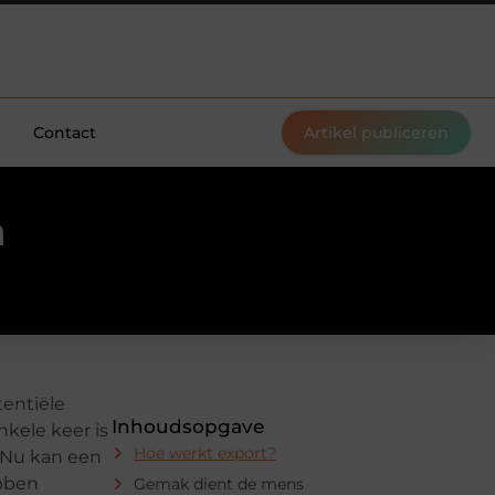
Contact
Artikel publiceren
n
tentiële
Inhoudsopgave
nkele keer is
Hoe werkt export?
. Nu kan een
ebben
Gemak dient de mens