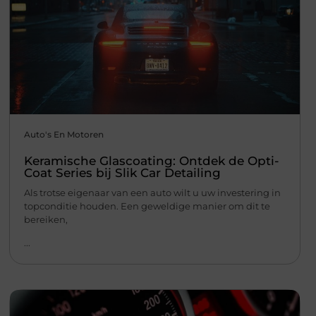
Auto's En Motoren
Keramische Glascoating: Ontdek de Opti-
Coat Series bij Slik Car Detailing
Als trotse eigenaar van een auto wilt u uw investering in
topconditie houden. Een geweldige manier om dit te
bereiken,
...