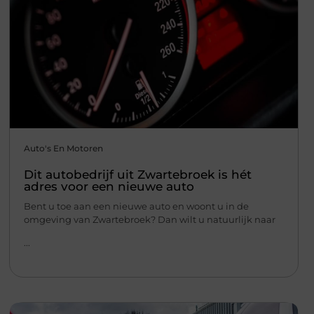
Auto's En Motoren
Dit autobedrijf uit Zwartebroek is hét
adres voor een nieuwe auto
Bent u toe aan een nieuwe auto en woont u in de
omgeving van Zwartebroek? Dan wilt u natuurlijk naar
...