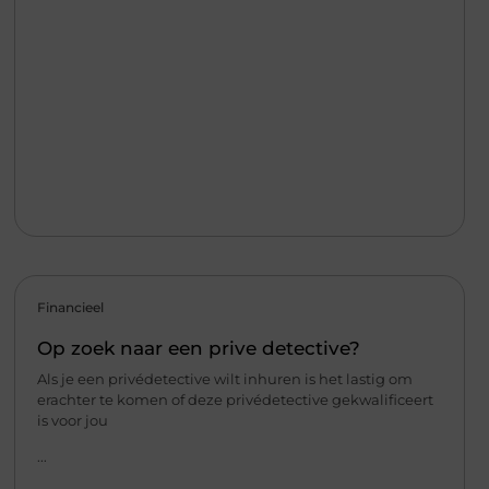
Financieel
Op zoek naar een prive detective?
Als je een privédetective wilt inhuren is het lastig om
erachter te komen of deze privédetective gekwalificeert
is voor jou
...