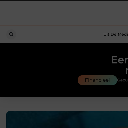
Uit De Medi
Een
Financieel
Gepu