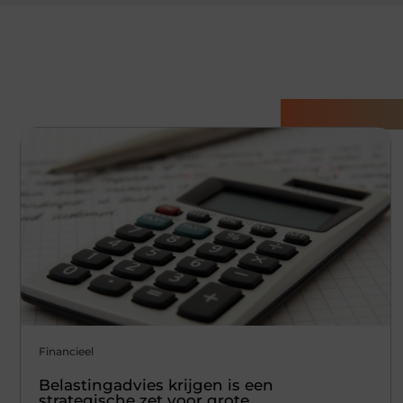
Gerelatee
Financieel
Belastingadvies krijgen is een
strategische zet voor grote