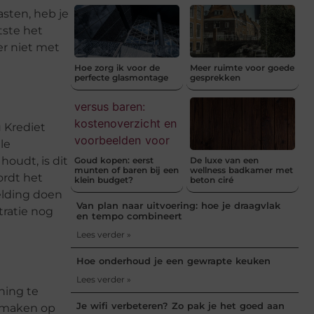
sten, heb je
tste het
er niet met
Hoe zorg ik voor de
Meer ruimte voor goede
perfecte glasmontage
gesprekken
 Krediet
le
oudt, is dit
Goud kopen: eerst
De luxe van een
munten of baren bij een
wellness badkamer met
ordt het
klein budget?
beton ciré
elding doen
Van plan naar uitvoering: hoe je draagvlak
tratie nog
en tempo combineert
Lees verder »
Hoe onderhoud je een gewrapte keuken
Lees verder »
ning te
Je wifi verbeteren? Zo pak je het goed aan
e maken op