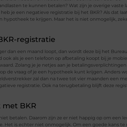
lasten te kunnen betalen? Wat zijn je overige vaste la
heb je een negatieve registratie bij het BKR? Als dat laa
n hypotheek te krijgen. Maar het is niet onmogelijk, zek
KR-registratie
nger dan een maand loopt, dan wordt deze bij het Bureau
d ook als je een telefoon op afbetaling koopt bij je mobie
rd. Zolang je je netjes aan je betalingsverplichtingen h
d op de vraag of je een hypotheek kunt krijgen. Anders w
geldverstrekker zal dan na twee tot vier maanden een m
atieve registratie. Ook na terugbetaling blijft deze regis
ek met BKR
niet betalen. Daarom zijn ze er niet happig op om een le
. Het is echter niet onmogelijk. Om een goede kans t