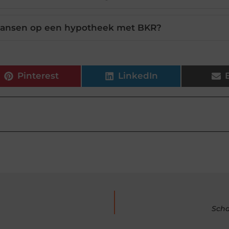
 kansen op een hypotheek met BKR?
Pinterest
LinkedIn
Scha