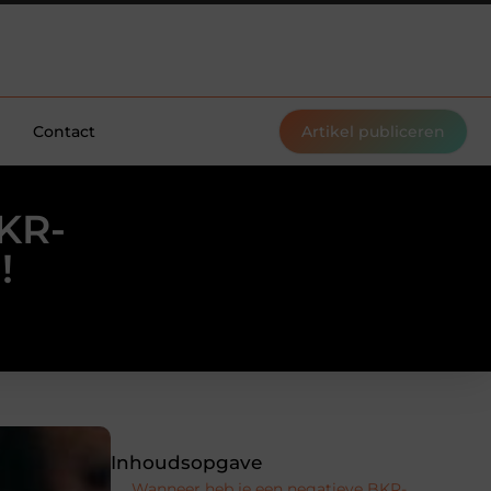
Contact
Artikel publiceren
BKR-
!
Inhoudsopgave
Wanneer heb je een negatieve BKR-