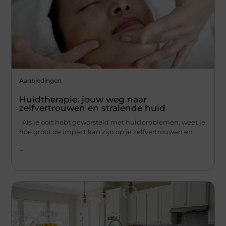
Aanbiedingen
Huidtherapie: jouw weg naar
zelfvertrouwen en stralende huid
Als je ooit hebt geworsteld met huidproblemen, weet je
hoe groot de impact kan zijn op je zelfvertrouwen en
...