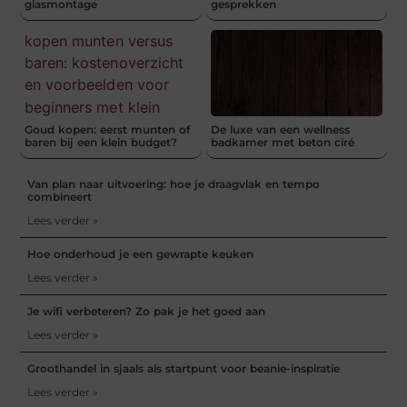
glasmontage
gesprekken
Goud kopen: eerst munten of
De luxe van een wellness
baren bij een klein budget?
badkamer met beton ciré
Van plan naar uitvoering: hoe je draagvlak en tempo
combineert
Lees verder »
Hoe onderhoud je een gewrapte keuken
Lees verder »
Je wifi verbeteren? Zo pak je het goed aan
Lees verder »
Groothandel in sjaals als startpunt voor beanie-inspiratie
Lees verder »