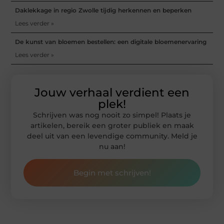
Daklekkage in regio Zwolle tijdig herkennen en beperken
Lees verder »
De kunst van bloemen bestellen: een digitale bloemenervaring
Lees verder »
Jouw verhaal verdient een
plek!
Schrijven was nog nooit zo simpel! Plaats je
artikelen, bereik een groter publiek en maak
deel uit van een levendige community. Meld je
nu aan!
Begin met schrijven!