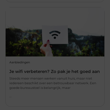
Aanbiedingen
Je wifi verbeteren? Zo pak je het goed aan
Steeds meer mensen werken vanuit huis, maar niet
iedereen beschikt over een betrouwbaar netwerk. Een
goede bureaustoel is belangrijk, maar
...