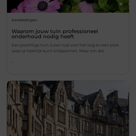
Aanbiedingen
Waarom jouw tuin professioneel
onderhoud nodig heeft
Een prachtige tuin is een lust voor het oog en een plek
waar je heerlijk kunt ontspannen. Maar om die
...