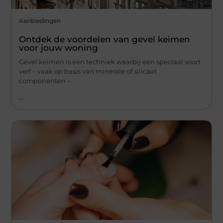
Aanbiedingen
Ontdek de voordelen van gevel keimen
voor jouw woning
Gevel keimen is een techniek waarbij een speciaal soort
verf – vaak op basis van minerale of silicaat
componenten –
...