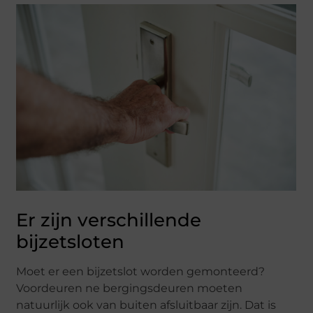
Er zijn verschillende
bijzetsloten
Moet er een bijzetslot worden gemonteerd?
Voordeuren ne bergingsdeuren moeten
natuurlijk ook van buiten afsluitbaar zijn. Dat is