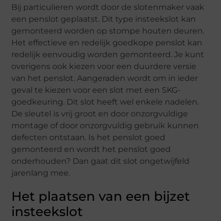
Bij particulieren wordt door de slotenmaker vaak
een penslot geplaatst. Dit type insteekslot kan
gemonteerd worden op stompe houten deuren.
Het effectieve en redelijk goedkope penslot kan
redelijk eenvoudig worden gemonteerd. Je kunt
overigens ook kiezen voor een duurdere versie
van het penslot. Aangeraden wordt om in ieder
geval te kiezen voor een slot met een SKG-
goedkeuring. Dit slot heeft wel enkele nadelen.
De sleutel is vrij groot en door onzorgvuldige
montage of door onzorgvuldig gebruik kunnen
defecten ontstaan. Is het penslot goed
gemonteerd en wordt het penslot goed
onderhouden? Dan gaat dit slot ongetwijfeld
jarenlang mee.
Het plaatsen van een bijzet
insteekslot