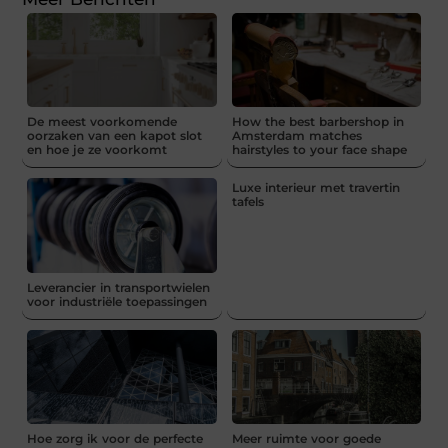
De meest voorkomende
How the best barbershop in
oorzaken van een kapot slot
Amsterdam matches
en hoe je ze voorkomt
hairstyles to your face shape
Luxe interieur met travertin
tafels
Leverancier in transportwielen
voor industriële toepassingen
Hoe zorg ik voor de perfecte
Meer ruimte voor goede