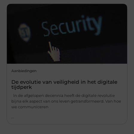
Aanbiedingen
De evolutie van veiligheid in het digitale
tijdperk
In de afgelopen decennia heeft de digitale revolutie
bijna elk aspect van ons leven getransformeerd. Van hoe
we communiceren
...