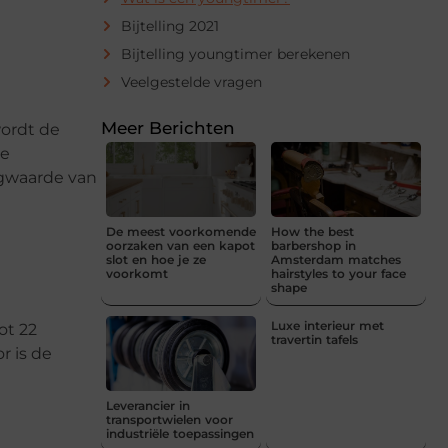
Bijtelling 2021
Bijtelling youngtimer berekenen
Veelgestelde vragen
Meer Berichten
wordt de
de
agwaarde van
De meest voorkomende
How the best
oorzaken van een kapot
barbershop in
slot en hoe je ze
Amsterdam matches
voorkomt
hairstyles to your face
shape
Luxe interieur met
ot 22
travertin tafels
r is de
Leverancier in
transportwielen voor
industriële toepassingen