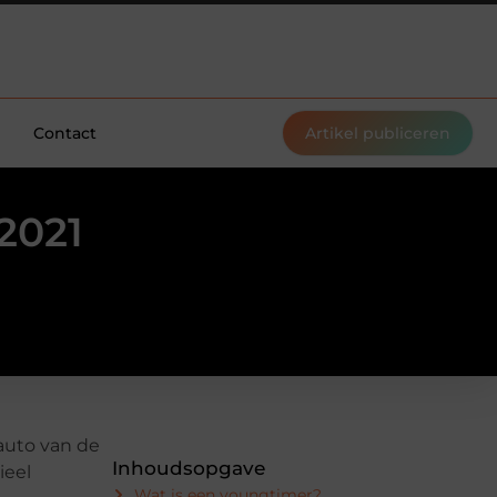
Contact
Artikel publiceren
2021
auto van de
Inhoudsopgave
ieel
Wat is een youngtimer?