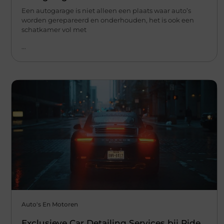
Een autogarage is niet alleen een plaats waar auto’s
worden gerepareerd en onderhouden, het is ook een
schatkamer vol met
...
Auto's En Motoren
Exclusieve Car Detailing Services bij Ride