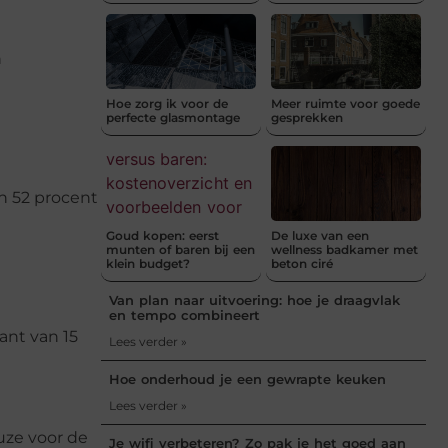
n
Hoe zorg ik voor de
Meer ruimte voor goede
perfecte glasmontage
gesprekken
an 52 procent
Goud kopen: eerst
De luxe van een
munten of baren bij een
wellness badkamer met
klein budget?
beton ciré
Van plan naar uitvoering: hoe je draagvlak
en tempo combineert
ant van 15
Lees verder »
Hoe onderhoud je een gewrapte keuken
Lees verder »
uze voor de
Je wifi verbeteren? Zo pak je het goed aan