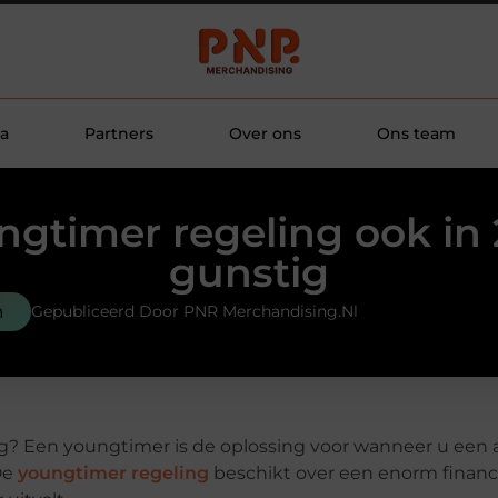
a
Partners
Over ons
Ons team
ngtimer regeling ook in 
gunstig
n
Gepubliceerd Door PNR Merchandising.nl
g? Een youngtimer is de oplossing voor wanneer u een 
 De
youngtimer regeling
beschikt over een enorm financ