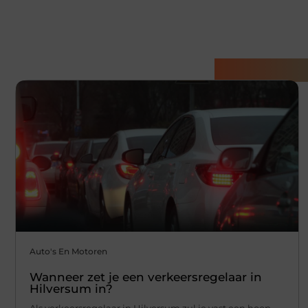
Gerelatee
Auto's En Motoren
Wanneer zet je een verkeersregelaar in
Hilversum in?
Als verkeersregelaar in Hilversum zul je vast een hoop