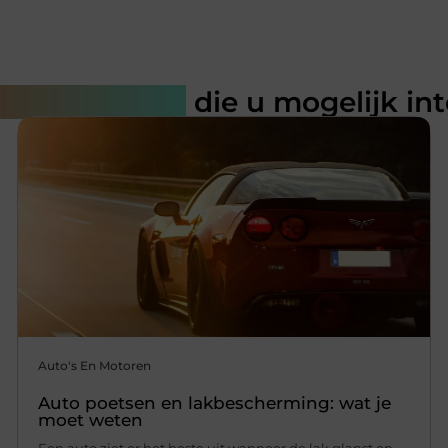
rde artikelen
die u mogelijk in
Auto's En Motoren
Auto poetsen en lakbescherming: wat je
moet weten
Een auto ziet er het beste uit wanneer de lak glanst en