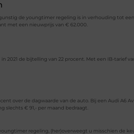
n
unstig de youngtimer regeling is in verhouding tot ee
nt met een nieuwprijs van € 62.000.
n 2021 de bijtelling van 22 procent. Met een IB-tarief v
ocent over de dagwaarde van de auto. Bij een Audi A6 Av
ing slechts € 91,- per maand bedraagt.
 youngtimer regeling, (her)overweegt u misschien de ke