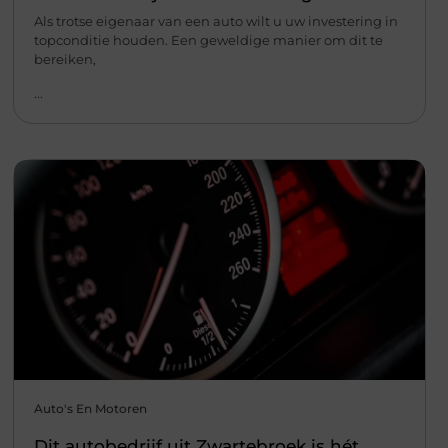
Als trotse eigenaar van een auto wilt u uw investering in
topconditie houden. Een geweldige manier om dit te
bereiken,
...
Auto's En Motoren
Dit autobedrijf uit Zwartebroek is hét