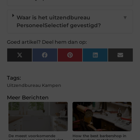
Waar is het uitzendbureau
▼
PersoneelSelectief gevestigd?
Goed artikel? Deel hem dan op:
X
Facebook
Pinterest
LinkedIn
Email
(Twitter)
Tags:
Uitzendbureau Kampen
Meer Berichten
De meest voorkomende
How the best barbershop in