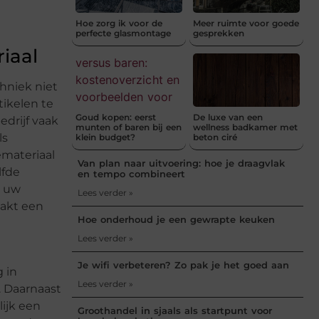
Hoe zorg ik voor de
Meer ruimte voor goede
perfecte glasmontage
gesprekken
iaal
hniek niet
tikelen te
Goud kopen: eerst
De luxe van een
edrijf vaak
munten of baren bij een
wellness badkamer met
ls
klein budget?
beton ciré
emateriaal
Van plan naar uitvoering: hoe je draagvlak
lfde
en tempo combineert
s uw
Lees verder »
aakt een
Hoe onderhoud je een gewrapte keuken
Lees verder »
Je wifi verbeteren? Zo pak je het goed aan
 in
Lees verder »
. Daarnaast
lijk een
Groothandel in sjaals als startpunt voor