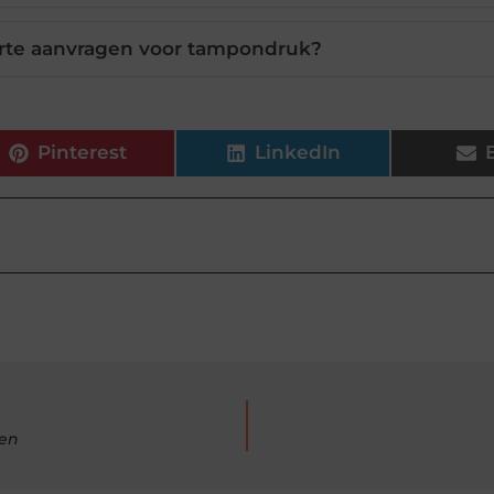
erte aanvragen voor tampondruk?
Pinterest
LinkedIn
oen