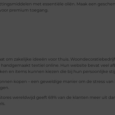
ttingsmiddelen met essentiële oliën. Maak een gesche
 voor premium toegang.
aat om zakelijke ideeën voor thuis. Woondecoratiebedrij
 handgemaakt textiel online. Hun website bevat veel a
ken en items kunnen kiezen die bij hun persoonlijke stij
onnen kopen – een geweldige manier om de stress van 
ogen.
tores wereldwijd geeft 69% van de klanten meer uit da
els.