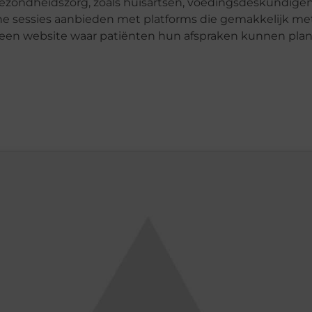
gezondheidszorg, zoals huisartsen, voedingsdeskundigen
ne sessies aanbieden met platforms die gemakkelijk me
n een website waar patiënten hun afspraken kunnen pla