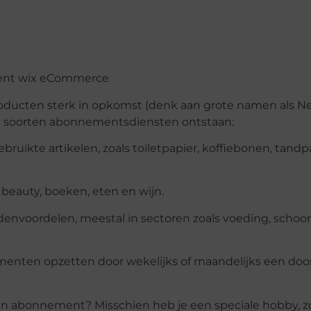
ent wix eCommerce
ucten sterk in opkomst (denk aan grote namen als Net
rie soorten abonnementsdiensten ontstaan:
ikte artikelen, zoals toiletpapier, koffiebonen, tandpa
 beauty, boeken, eten en wijn.
nvoordelen, meestal in sectoren zoals voeding, schoo
menten opzetten door wekelijks of maandelijks een do
en abonnement? Misschien heb je een speciale hobby, z