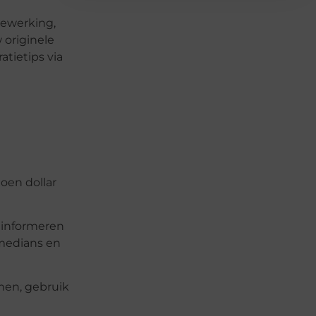
bewerking,
 originele
tietips via
oen dollar
 informeren
omedians en
men, gebruik