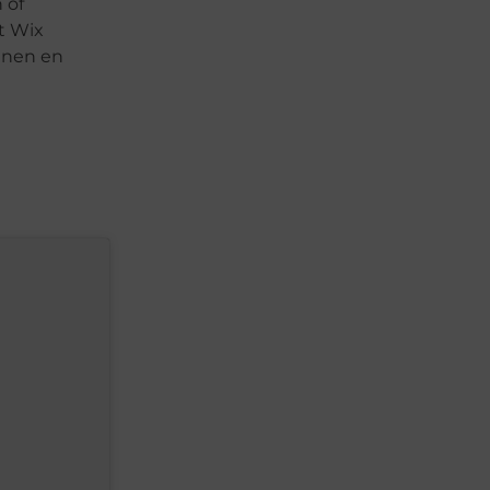
 of
t Wix
nnen en