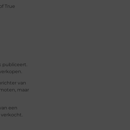
of True
t
 publiceert.
 verkopen.
richter van
romoten, maar
 van een
 verkocht.