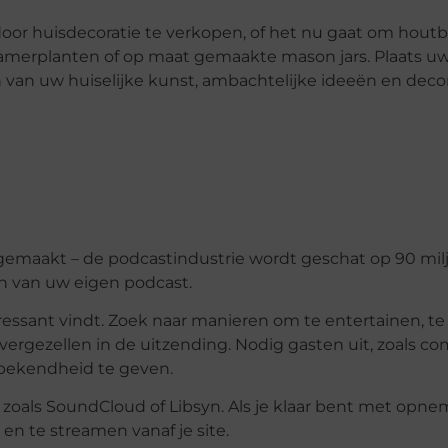
r huisdecoratie te verkopen, of het nu gaat om hout
merplanten of op maat gemaakte mason jars. Plaats uw
van uw huiselijke kunst, ambachtelijke ideeën en decora
aakt – de podcastindustrie wordt geschat op 90 milj
ten van uw eigen podcast.
essant vindt. Zoek naar manieren om te entertainen, te
vergezellen in de uitzending. Nodig gasten uit, zoals c
bekendheid te geven.
zoals SoundCloud of Libsyn. Als je klaar bent met opne
 en te streamen vanaf je site.