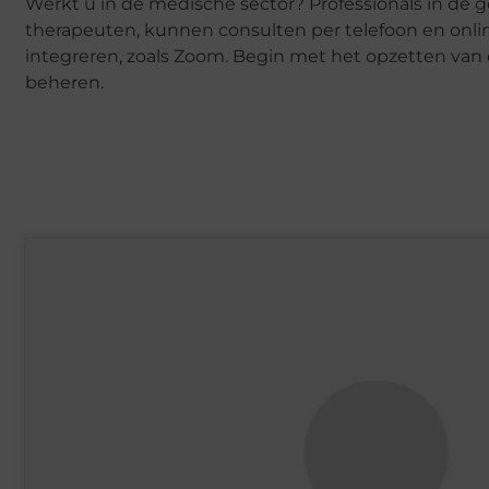
Werkt u in de medische sector? Professionals in de 
therapeuten, kunnen consulten per telefoon en onli
integreren, zoals Zoom. Begin met het opzetten va
beheren.