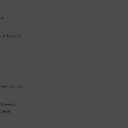
or
st kun je
iensten een
ontwerp
ndere