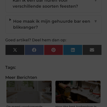
Kan ik een bar huren voor
▼
verschillende soorten feesten?
Hoe maak ik mijn gehuurde bar een
▼
blikvanger?
Goed artikel? Deel hem dan op:
X
Facebook
Pinterest
LinkedIn
Email
(Twitter)
Tags:
Meer Berichten
De meest voorkomende
How the best barbershop in