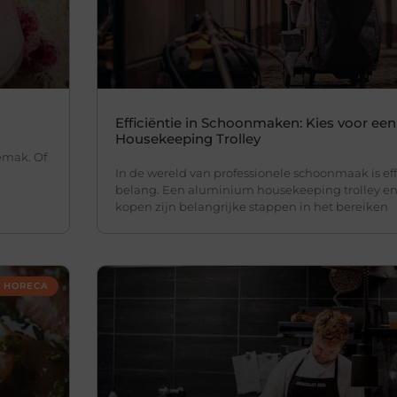
Efficiëntie in Schoonmaken: Kies voor e
Housekeeping Trolley
gemak. Of
In de wereld van professionele schoonmaak is eff
belang. Een aluminium housekeeping trolley 
kopen zijn belangrijke stappen in het bereiken
HORECA