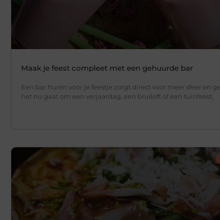
Maak je feest compleet met een gehuurde bar
Een bar huren voor je feestje zorgt direct voor meer sfeer en 
het nu gaat om een verjaardag, een bruiloft of een tuinfeest,