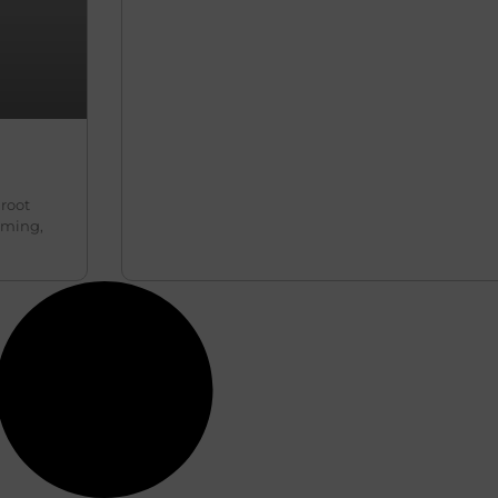
root
eming,