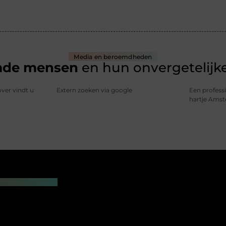
Media en beroemdheden
mde mensen
en hun onvergetelijke
over vindt u
Extern zoeken via google
Een professi
hartje Ams