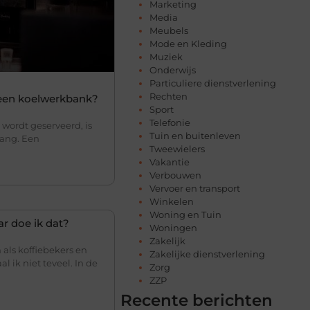
Marketing
Media
Meubels
Mode en Kleding
Muziek
Onderwijs
Particuliere dienstverlening
Rechten
 een koelwerkbank?
Sport
Telefonie
 wordt geserveerd, is
Tuin en buitenleven
lang. Een
Tweewielers
Vakantie
Verbouwen
Vervoer en transport
Winkelen
Woning en Tuin
r doe ik dat?
Woningen
Zakelijk
 als koffiebekers en
Zakelijke dienstverlening
l ik niet teveel. In de
Zorg
ZZP
Recente berichten