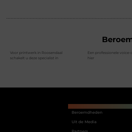
Beroe
Voor printwerk in Roosendaal
Een professionele voice-
schakelt u deze specialist in
hier
Main Links
Beroemdheden
Uit de Media
Partners