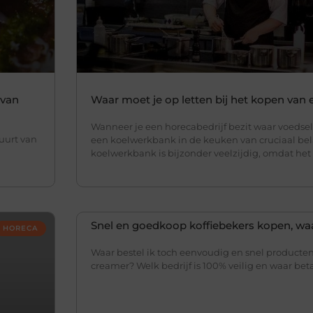
 van
Waar moet je op letten bij het kopen van
Wanneer je een horecabedrijf bezit waar voedsel
uurt van
een koelwerkbank in de keuken van cruciaal be
koelwerkbank is bijzonder veelzijdig, omdat het
Snel en goedkoop koffiebekers kopen, waa
HORECA
Waar bestel ik toch eenvoudig en snel producten
creamer? Welk bedrijf is 100% veilig en waar betaa