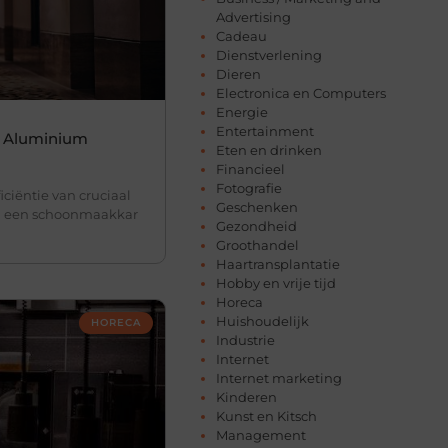
Advertising
Cadeau
Dienstverlening
Dieren
Electronica en Computers
Energie
Entertainment
en Aluminium
Eten en drinken
Financieel
Fotografie
iciëntie van cruciaal
Geschenken
en een schoonmaakkar
Gezondheid
Groothandel
Haartransplantatie
Hobby en vrije tijd
Horeca
Huishoudelijk
HORECA
Industrie
Internet
Internet marketing
Kinderen
Kunst en Kitsch
Management