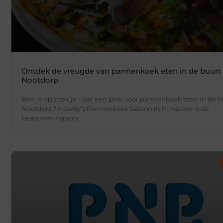
Ontdek de vreugde van pannenkoek eten in de buurt
Nootdorp
Ben je op zoek je naar een plek voor pannenkoek eten in de b
Nootdorp? Howdy’s Pannenkoek Saloon in Pijnacker is dé
bestemming voor