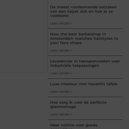
De meest voorkomende oorzaken
van een kapot slot en hoe je ze
voorkomt
Lees verder »
How the best barbershop in
Amsterdam matches hairstyles to
your face shape
Lees verder »
Leverancier in transportwielen voor
industriële toepassingen
Lees verder »
Luxe interieur met travertin tafels
Lees verder »
Hoe zorg ik voor de perfecte
glasmontage
Lees verder »
Meer ruimte voor goede