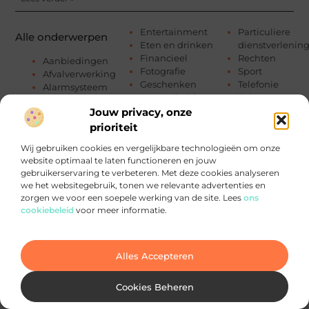
Entertainment
Particuliere
Alle onderwerpen
Eten en drinken
dienstverlenin
Financieel
Rechten
Aanbiedingen
Fotografie
Sport
Afvalverwerking
Geschenken
Telefonie
Alarmsysteem
Gezondheid
Tuin en
Auto's en Motoren
Groothandel
buitenleven
Jouw privacy, onze
Banen en
Haartransplantatie
Tweewielers
prioriteit
opleidingen
Hobby en vrije tijd
Vakantie
Beauty en
Wij gebruiken cookies en vergelijkbare technologieën om onze
Horeca
Verbouwen
verzorging
website optimaal te laten functioneren en jouw
Huishoudelijk
Vervoer en
Bedrijven
gebruikerservaring te verbeteren. Met deze cookies analyseren
Industrie
transport
Bloemen
we het websitegebruik, tonen we relevante advertenties en
Internet
Winkelen
Blog
zorgen we voor een soepele werking van de site. Lees
ons
Internet
Woning en Tui
Boeken en
cookiebeleid
voor meer informatie.
marketing
Woningen
Tijdschriften
Kinderen
Zakelijk
Business /
Kunst en Kitsch
Zakelijke
Marketing and
Management
dienstverlenin
Alles Accepteren
Advertising
Marketing
Zorg
Cadeau
Media
ZZP
Dienstverlening
Cookies Beheren
Meubels
Dieren
Mode en Kleding