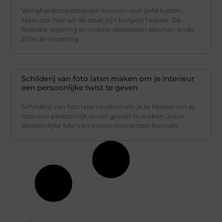
Veiligheidsmaatregelen kunnen veel geld kosten.
Maar ook hier wil de staat zijn burgers helpen. De
federale regering en enkele deelstaten steunen sinds
2014 de invoering
Schilderij van foto laten maken om je interieur
een persoonlijke twist te geven
Schilderij van foto laten maken om je te helpen om je
interieur persoonlijk en vol gevoel te maken. Jouw
persoonlijke foto’s en mooie momenten kunnen