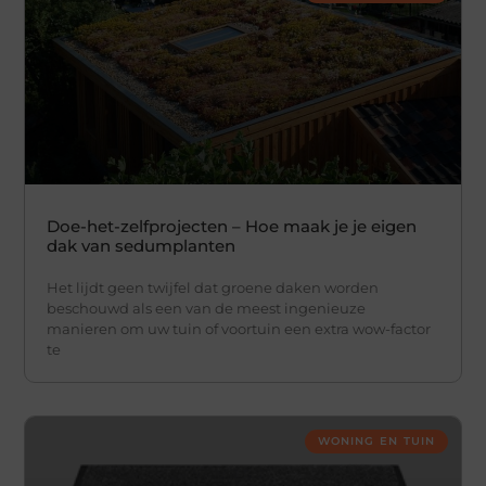
Doe-het-zelfprojecten – Hoe maak je je eigen
dak van sedumplanten
Het lijdt geen twijfel dat groene daken worden
beschouwd als een van de meest ingenieuze
manieren om uw tuin of voortuin een extra wow-factor
te
WONING EN TUIN