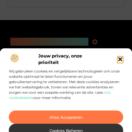
Main Links
Kwaliteit Backlinks Kopen: De Slimme Weg naar Beter Vindbare Webpagina’s
Extra Geld Verdienen: Ontdek Hoe Jij Meer Uit Je Tijd Kunt Halen
Bericht categorie
Jouw privacy, onze
@2025 All Right Reserved.
prioriteit
Design by
www.pnr-merchandising.nl.
Wij gebruiken cookies en vergelijkbare technologieën om onze
website optimaal te laten functioneren en jouw
gebruikerservaring te verbeteren. Met deze cookies analyseren
we het websitegebruik, tonen we relevante advertenties en
zorgen we voor een soepele werking van de site. Lees
ons
cookiebeleid
voor meer informatie.
Alles voor jou verzameld op één plek.
Van inspirerende verhalen tot praktische tips, ontdek de veelzijdigheid
van het dagelijks leven op PNR-Merchandising.nl
Alles Accepteren
Cookies Beheren