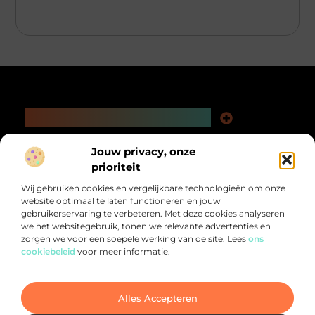
Main Links
Kwaliteit Backlinks Kopen: De Slimme Weg naar Beter Vindbare Webpagina’s
Extra Geld Verdienen: Ontdek Hoe Jij Meer Uit Je Tijd Kunt Halen
Bericht categorie
Jouw privacy, onze
@2025 All Right Reserved.
prioriteit
Design by
www.pnr-merchandising.nl.
Wij gebruiken cookies en vergelijkbare technologieën om onze
website optimaal te laten functioneren en jouw
gebruikerservaring te verbeteren. Met deze cookies analyseren
we het websitegebruik, tonen we relevante advertenties en
zorgen we voor een soepele werking van de site. Lees
ons
cookiebeleid
voor meer informatie.
Alles voor jou verzameld op één plek.
Van inspirerende verhalen tot praktische tips, ontdek de veelzijdigheid
van het dagelijks leven op PNR-Merchandising.nl
Alles Accepteren