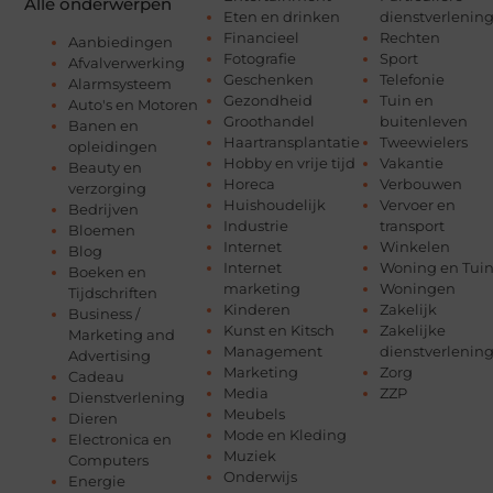
Alle onderwerpen
Eten en drinken
dienstverlenin
Financieel
Rechten
Aanbiedingen
Fotografie
Sport
Afvalverwerking
Geschenken
Telefonie
Alarmsysteem
Gezondheid
Tuin en
Auto's en Motoren
Groothandel
buitenleven
Banen en
Haartransplantatie
Tweewielers
opleidingen
Hobby en vrije tijd
Vakantie
Beauty en
Horeca
Verbouwen
verzorging
Huishoudelijk
Vervoer en
Bedrijven
Industrie
transport
Bloemen
Internet
Winkelen
Blog
Internet
Woning en Tui
Boeken en
marketing
Woningen
Tijdschriften
Kinderen
Zakelijk
Business /
Kunst en Kitsch
Zakelijke
Marketing and
Management
dienstverlenin
Advertising
Marketing
Zorg
Cadeau
Media
ZZP
Dienstverlening
Meubels
Dieren
Mode en Kleding
Electronica en
Muziek
Computers
Onderwijs
Energie