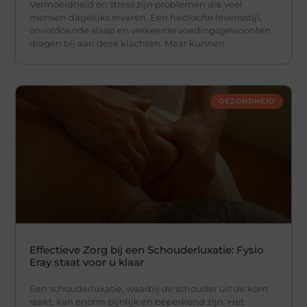
Vermoeidheid en stress zijn problemen die veel
mensen dagelijks ervaren. Een hectische levensstijl,
onvoldoende slaap en verkeerde voedingsgewoonten
dragen bij aan deze klachten. Maar kunnen
GEZONDHEID
Effectieve Zorg bij een Schouderluxatie: Fysio
Eray staat voor u klaar
Een schouderluxatie, waarbij de schouder uit de kom
raakt, kan enorm pijnlijk en beperkend zijn. Het