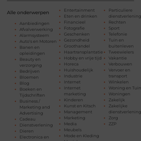
Entertainment
Particuliere
Alle onderwerpen
Eten en drinken
dienstverlenin
Financieel
Rechten
Aanbiedingen
Fotografie
Sport
Afvalverwerking
Geschenken
Telefonie
Alarmsysteem
Gezondheid
Tuin en
Auto's en Motoren
Groothandel
buitenleven
Banen en
Haartransplantatie
Tweewielers
opleidingen
Hobby en vrije tijd
Vakantie
Beauty en
Horeca
Verbouwen
verzorging
Huishoudelijk
Vervoer en
Bedrijven
Industrie
transport
Bloemen
Internet
Winkelen
Blog
Internet
Woning en Tui
Boeken en
marketing
Woningen
Tijdschriften
Kinderen
Zakelijk
Business /
Kunst en Kitsch
Zakelijke
Marketing and
Management
dienstverlenin
Advertising
Marketing
Zorg
Cadeau
Media
ZZP
Dienstverlening
Meubels
Dieren
Mode en Kleding
Electronica en