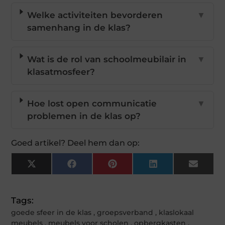
Welke activiteiten bevorderen
▼
samenhang in de klas?
Wat is de rol van schoolmeubilair in
▼
klasatmosfeer?
Hoe lost open communicatie
▼
problemen in de klas op?
Goed artikel? Deel hem dan op:
X
Facebook
Pinterest
LinkedIn
Email
(Twitter)
Tags:
goede sfeer in de klas
,
groepsverband
,
klaslokaal
meubels
,
meubels voor scholen
,
opbergkasten
,