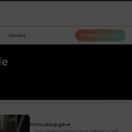
Contact
Artikel publiceren
de
Inhoudsopgave
Voor iedere ruimte in huis hebben zij het