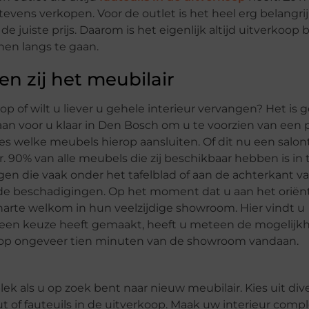
 tevens verkopen. Voor de outlet is het heel erg belangri
 juiste prijs. Daarom is het eigenlijk altijd uitverkoop b
hen langs te gaan.
en zij het meubilair
op of wilt u liever u gehele interieur vervangen? Het is 
aan voor u klaar in Den Bosch om u te voorzien van een 
s welke meubels hierop aansluiten. Of dit nu een salont
. 90% van alle meubels die zij beschikbaar hebben is in 
en die vaak onder het tafelblad of aan de achterkant va
 van de beschadigingen. Op het moment dat u aan het orië
harte welkom in hun veelzijdige showroom. Hier vindt u
ls u een keuze heeft gemaakt, heeft u meteen de mogelij
gt op ongeveer tien minuten van de showroom vandaan.
lek als u op zoek bent naar nieuw meubilair. Kies uit div
 of fauteuils in de uitverkoop. Maak uw interieur compl