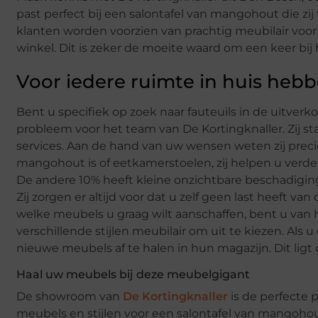
past perfect bij een salontafel van mangohout die zij
klanten worden voorzien van prachtig meubilair voor de
winkel. Dit is zeker de moeite waard om een keer bij 
Voor iedere ruimte in huis hebb
Bent u specifiek op zoek naar fauteuils in de uitverko
probleem voor het team van De Kortingknaller. Zij st
services. Aan de hand van uw wensen weten zij precie
mangohout is of eetkamerstoelen, zij helpen u verder
De andere 10% heeft kleine onzichtbare beschadiging
Zij zorgen er altijd voor dat u zelf geen last heeft
welke meubels u graag wilt aanschaffen, bent u van 
verschillende stijlen meubilair om uit te kiezen. A
nieuwe meubels af te halen in hun magazijn. Dit li
Haal uw meubels bij deze meubelgigant
De showroom van
De Kortingknaller
is de perfecte p
meubels en stijlen voor een salontafel van mangohout