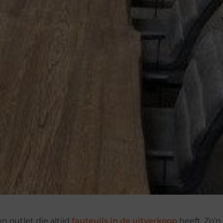
 outlet die altijd
fauteuils in de uitverkoop
heeft. Zo’n 