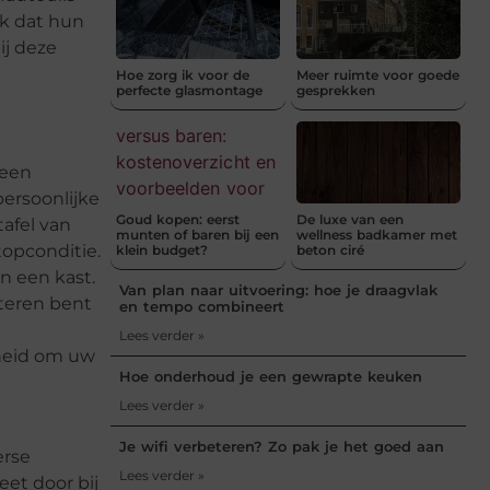
jk dat hun
ij deze
Hoe zorg ik voor de
Meer ruimte voor goede
perfecte glasmontage
gesprekken
geen
persoonlijke
Goud kopen: eerst
De luxe van een
afel van
munten of baren bij een
wellness badkamer met
topconditie.
klein budget?
beton ciré
n een kast.
Van plan naar uitvoering: hoe je draagvlak
nteren bent
en tempo combineert
Lees verder »
kheid om uw
Hoe onderhoud je een gewrapte keuken
Lees verder »
Je wifi verbeteren? Zo pak je het goed aan
erse
Lees verder »
eet door bij