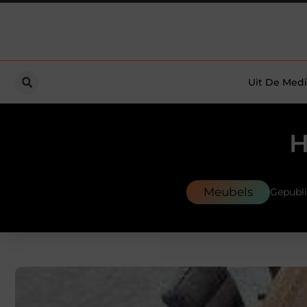
Uit De Medi
H
Meubels
Gepubl