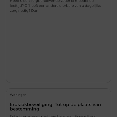
Heeft u een zorgbehoevende vader of moeder op
leeftijd? Of heeft een andere dierbare van u dagelijks
zorg nodig? Dan
...
Woningen
Inbraakbeveiliging: Tot op de plaats van
bestemming
Dit is hoe je jezelf kunt beschermen…. Er wordt nog