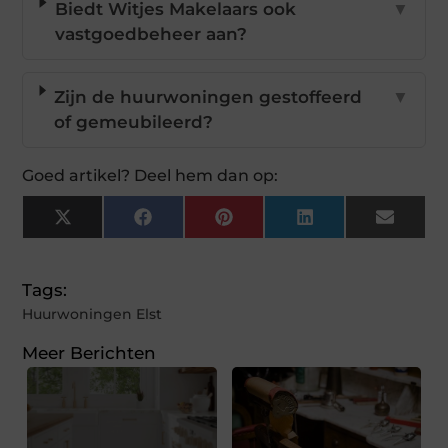
Biedt Witjes Makelaars ook
▼
vastgoedbeheer aan?
Zijn de huurwoningen gestoffeerd
▼
of gemeubileerd?
Goed artikel? Deel hem dan op:
X
Facebook
Pinterest
LinkedIn
Email
(Twitter)
Tags:
Huurwoningen Elst
Meer Berichten