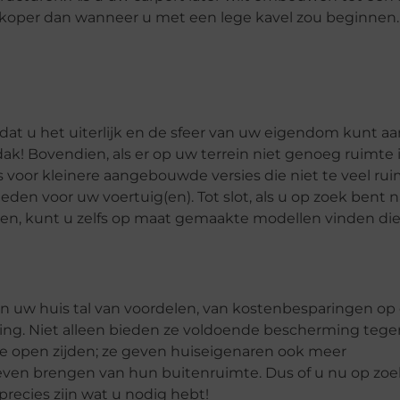
dkoper dan wanneer u met een lege kavel zou beginnen.
odat u het uiterlijk en de sfeer van uw eigendom kunt a
dak! Bovendien, als er op uw terrein niet genoeg ruimte 
ies voor kleinere aangebouwde versies die niet te veel rui
n voor uw voertuig(en). Tot slot, als u op zoek bent n
den, kunt u zelfs op maat gemaakte modellen vinden die
 in uw huis tal van voordelen, van kostenbesparingen op
ng. Niet alleen bieden ze voldoende bescherming tege
 de open zijden; ze geven huiseigenaren ook meer
even brengen van hun buitenruimte. Dus of u nu op zoe
precies zijn wat u nodig hebt!