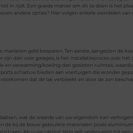
t in rijdt. Een goede manier om dit te doen is het pla
oven andere opties? Hier volgen enkele voordelen van 
nde manieren geld besparen. Ten eerste, aangezien de ko
 zijn dan voor garages, is het installatieproces over he
ie en verwarming/koeling dan gesloten ruimtes, waardo
rports schaduw bieden aan voertuigen die eronder gep
 voorkomen dat de lak verbleekt en door de zon bescha
plaatsen, wat de waarde van uw eigendom kan verhogen a
 de bij de bouw gebruikte materialen (zoals aluminium 
ructuren. Als u uw carport later wilt ombouwen tot een 