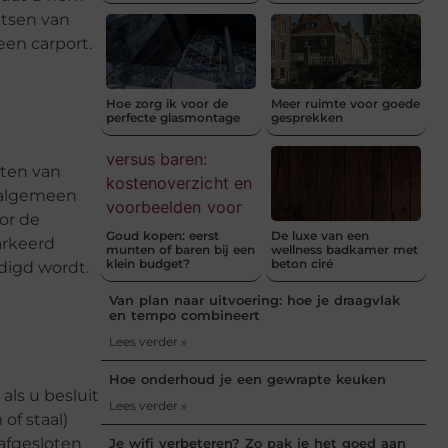
atsen van
een carport.
Hoe zorg ik voor de
Meer ruimte voor goede
perfecte glasmontage
gesprekken
sten van
t algemeen
or de
Goud kopen: eerst
De luxe van een
arkeerd
munten of baren bij een
wellness badkamer met
klein budget?
beton ciré
digd wordt.
Van plan naar uitvoering: hoe je draagvlak
en tempo combineert
Lees verder »
Hoe onderhoud je een gewrapte keuken
ls u besluit
Lees verder »
of staal)
afgesloten
Je wifi verbeteren? Zo pak je het goed aan