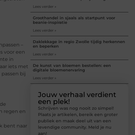
Lees verder »
Groothandel in sjaals als startpunt voor
beanie-inspiratie
Lees verder »
Daklekkage in regio Zwolle tijdig herkennen
anpassen –
en beperken
is voor een
Lees verder »
mte in
De kunst van bloemen bestellen: een
aar iets met
digitale bloemenervaring
 passen bij
Lees verder »
Jouw verhaal verdient
een plek!
 de
Schrijven was nog nooit zo simpel!
n regen en
Plaats je artikelen, bereik een groter
publiek en maak deel uit van een
k bent naar
levendige community. Meld je nu
aan!