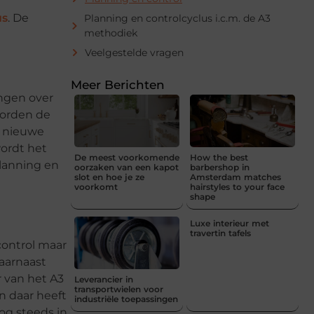
us
. De
Planning en controlcyclus i.c.m. de A3
methodiek
Veelgestelde vragen
Meer Berichten
ingen over
 worden de
e nieuwe
ordt het
De meest voorkomende
How the best
planning en
oorzaken van een kapot
barbershop in
slot en hoe je ze
Amsterdam matches
voorkomt
hairstyles to your face
shape
Luxe interieur met
travertin tafels
control maar
aarnaast
 van het A3
Leverancier in
transportwielen voor
n daar heeft
industriële toepassingen
nog steeds in