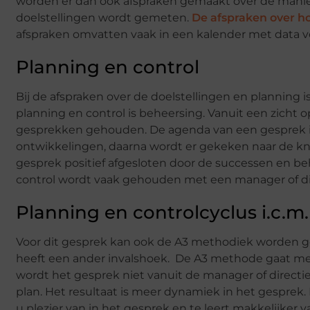
worden er dan ook afspraken gemaakt over de manier
doelstellingen wordt gemeten.
De afspraken over ho
afspraken omvatten vaak in een kalender met data v
Planning en control
Bij de afspraken over de doelstellingen en planning 
planning en control is beheersing. Vanuit een zicht o
gesprekken gehouden. De agenda van een gesprek in
ontwikkelingen, daarna wordt er gekeken naar de kn
gesprek positief afgesloten door de successen en b
control wordt vaak gehouden met een manager of di
Planning en controlcyclus i.c.m
Voor dit gesprek kan ook de A3 methodiek worden ge
heeft een ander invalshoek. De A3 methode gaat me
wordt het gesprek niet vanuit de manager of directi
plan. Het resultaat is meer dynamiek in het gesprek.
u plezier van in het gesprek en te leert makkelijker 