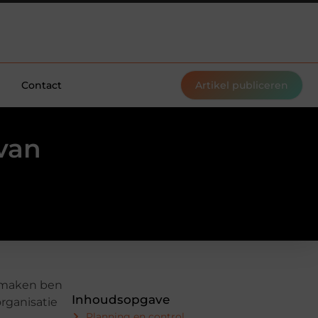
Contact
Artikel publiceren
 van
e maken ben
Inhoudsopgave
organisatie
Planning en control