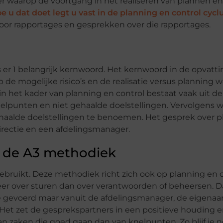
 waarop de voortgang in het realiseren van plannen en
e u dat doet legt u vast in de planning en control cycl
oor rapportages en gesprekken over die rapportages.
is er 1 belangrijk kernwoord. Het kernwoord in de opvatt
p de mogelijke risico’s en de realisatie versus planning
 het kader van planning en control bestaat vaak uit d
elpunten en niet gehaalde doelstellingen. Vervolgens w
ehaalde doelstellingen te benoemen. Het gesprek over 
rectie en een afdelingsmanager.
. de A3 methodiek
bruikt. Deze methodiek richt zich ook op planning en 
er over sturen dan over verantwoorden of beheersen. D
e gevoerd maar vanuit de afdelingsmanager, de eigenaar
 Het zet de gesprekspartners in een positieve houding e
van zaken die goed gaan dan van knelpunten. Zo blijf je 