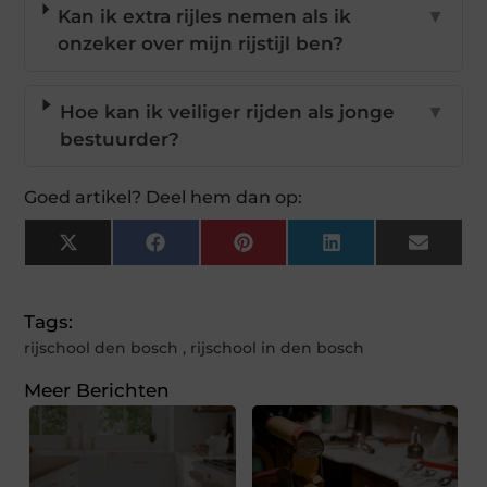
Kan ik extra rijles nemen als ik
▼
onzeker over mijn rijstijl ben?
Hoe kan ik veiliger rijden als jonge
▼
bestuurder?
Goed artikel? Deel hem dan op:
X
Facebook
Pinterest
LinkedIn
Email
(Twitter)
Tags:
rijschool den bosch
,
rijschool in den bosch
Meer Berichten