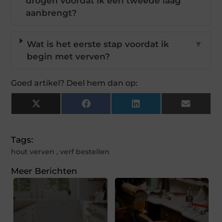
drogen voordat ik een tweede laag
aanbrengt?
Wat is het eerste stap voordat ik
▼
begin met verven?
Goed artikel? Deel hem dan op:
X
Facebook
LinkedIn
Email
(Twitter)
Tags:
hout verven
,
verf bestellen
Meer Berichten