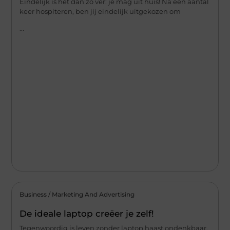
Eindelijk is het dan zo ver: je mag uit huis! Na een aantal
keer hospiteren, ben jij eindelijk uitgekozen om
...
Business / Marketing And Advertising
De ideale laptop creëer je zelf!
Tegenwoordig is leven zonder laptop haast ondenkbaar.