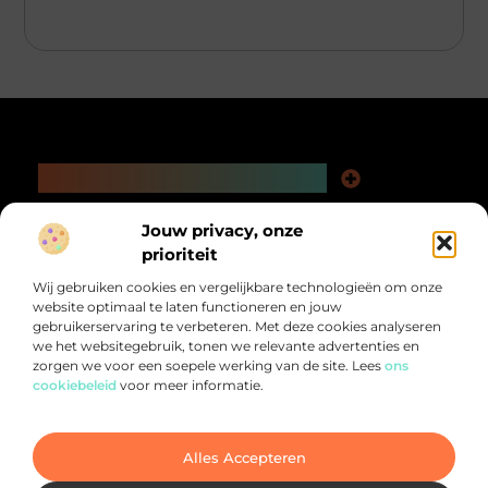
Main Links
Kwaliteit Backlinks Kopen: De Slimme Weg naar Beter Vindbare Webpagina’s
Extra Geld Verdienen: Ontdek Hoe Jij Meer Uit Je Tijd Kunt Halen
Bericht categorie
Jouw privacy, onze
@2025 All Right Reserved.
prioriteit
Design by
www.pnr-merchandising.nl.
Wij gebruiken cookies en vergelijkbare technologieën om onze
website optimaal te laten functioneren en jouw
gebruikerservaring te verbeteren. Met deze cookies analyseren
we het websitegebruik, tonen we relevante advertenties en
zorgen we voor een soepele werking van de site. Lees
ons
cookiebeleid
voor meer informatie.
Alles voor jou verzameld op één plek.
Van inspirerende verhalen tot praktische tips, ontdek de veelzijdigheid
van het dagelijks leven op PNR-Merchandising.nl
Alles Accepteren