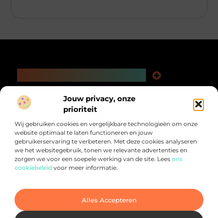
Main Links
Kwaliteit Backlinks Kopen: De Slimme Weg naar Beter Vindbare Webpagina’s
Extra Geld Verdienen: Ontdek Hoe Jij Meer Uit Je Tijd Kunt Halen
Bericht categorie
Jouw privacy, onze
@2025 All Right Reserved.
prioriteit
Design by
www.pnr-merchandising.nl.
Wij gebruiken cookies en vergelijkbare technologieën om onze
website optimaal te laten functioneren en jouw
gebruikerservaring te verbeteren. Met deze cookies analyseren
we het websitegebruik, tonen we relevante advertenties en
zorgen we voor een soepele werking van de site. Lees
ons
cookiebeleid
voor meer informatie.
Alles voor jou verzameld op één plek.
Van inspirerende verhalen tot praktische tips, ontdek de veelzijdigheid
van het dagelijks leven op PNR-Merchandising.nl
Alles Accepteren