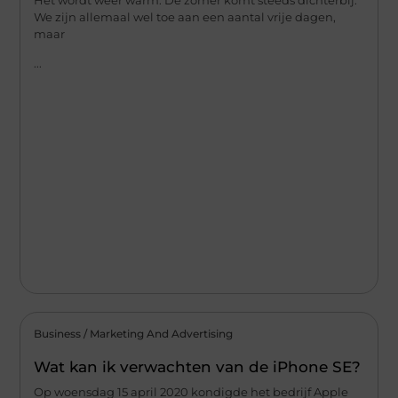
Het wordt weer warm. De zomer komt steeds dichterbij.
We zijn allemaal wel toe aan een aantal vrije dagen,
maar
...
Business / Marketing And Advertising
Wat kan ik verwachten van de iPhone SE?
Op woensdag 15 april 2020 kondigde het bedrijf Apple