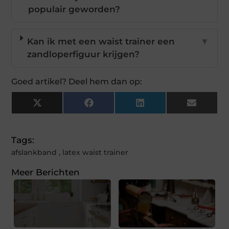
populair geworden?
Kan ik met een waist trainer een
▼
zandloperfiguur krijgen?
Goed artikel? Deel hem dan op:
X
Facebook
LinkedIn
Email
(Twitter)
Tags:
afslankband
,
latex waist trainer
Meer Berichten