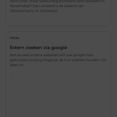
Wilt u snel, maar vakkundig printwerk laten drukken in
Roosendaal? Dan schakelt u de experts van
123reclame.nu in. Dit bedrijf
...
Media
Extern zoeken via google
Net als veel andere websites wilt ook google haar
gebruikers zo lang mogelijk op hun website houden. Dit
doen ze
...