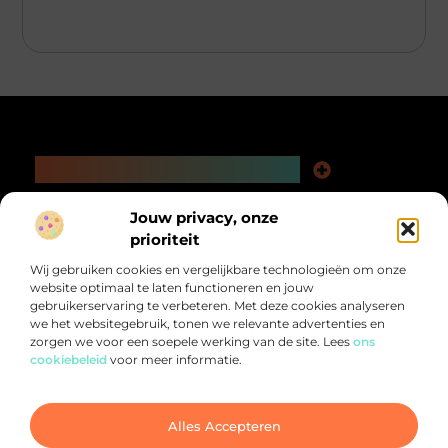
Main Links
Kwaliteit Backlinks Kopen: De Slimme Weg naar Beter Vindbare Webpagina’s
Extra Geld Verdienen: Ontdek Hoe Jij Meer Uit Je Tijd Kunt Halen
Bericht categorie
Jouw privacy, onze
@2025 All Right Reserved.
prioriteit
Design by
www.pnr-merchandising.nl.
Wij gebruiken cookies en vergelijkbare technologieën om onze
website optimaal te laten functioneren en jouw
gebruikerservaring te verbeteren. Met deze cookies analyseren
we het websitegebruik, tonen we relevante advertenties en
zorgen we voor een soepele werking van de site. Lees
ons
cookiebeleid
voor meer informatie.
Alles voor jou verzameld op één plek.
Van inspirerende verhalen tot praktische tips, ontdek de veelzijdigheid
van het dagelijks leven op PNR-Merchandising.nl
Alles Accepteren