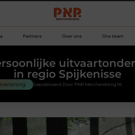
a
Partners
Over ons
Ons team
rsoonlijke uitvaartond
in regio Spijkenisse
stverlening
Gepubliceerd Door PNR Merchandising.nl