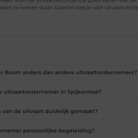
aarnaast laten de uitvaartverzorgers je goed weten wat d
osten te komen staan. Daarom kies je voor uitvaartverzo
er Boom anders dan andere uitvaartondernemers?
e uitvaartondernemer in Spijkenisse?
van de uitvaart duidelijk gemaakt?
ernemer persoonlijke begeleiding?