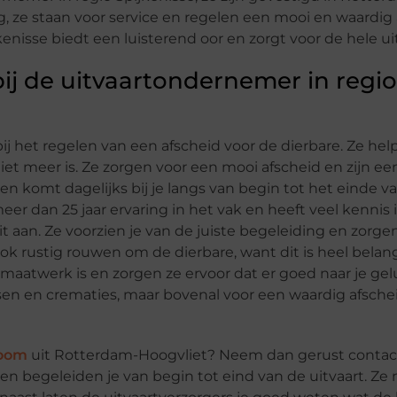
rg, ze staan voor service en regelen een mooi en waardig
nisse biedt een luisterend oor en zorgt voor de hele uit
bij de uitvaartondernemer in regio
ij het regelen van een afscheid voor de dierbare. Ze help
niet meer is. Ze zorgen voor een mooi afscheid en zijn e
en komt dagelijks bij je langs van begin tot het einde v
er dan 25 jaar ervaring in het vak en heeft veel kennis i
t aan. Ze voorzien je van de juiste begeleiding en zorge
ook rustig rouwen om de dierbare, want dit is heel belangr
maatwerk is en zorgen ze ervoor dat er goed naar je gel
en en crematies, maar bovenal voor een waardig afschei
Boom
uit Rotterdam-Hoogvliet? Neem dan gerust contac
 en begeleiden je van begin tot eind van de uitvaart. Z