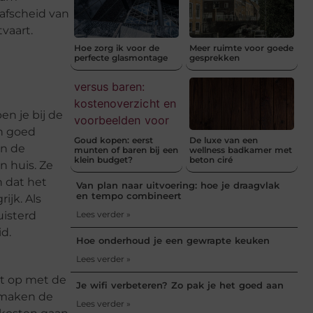
 afscheid van
vaart.
Hoe zorg ik voor de
Meer ruimte voor goede
perfecte glasmontage
gesprekken
en je bij de
en goed
Goud kopen: eerst
De luxe van een
an de
munten of baren bij een
wellness badkamer met
klein budget?
beton ciré
n huis. Ze
n dat het
Van plan naar uitvoering: hoe je draagvlak
en tempo combineert
ijk. Als
uisterd
Lees verder »
d.
Hoe onderhoud je een gewrapte keuken
Lees verder »
t op met de
Je wifi verbeteren? Zo pak je het goed aan
e maken de
Lees verder »