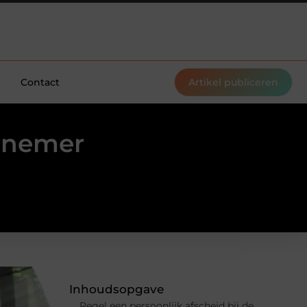
Contact
Artikel publiceren
ernemer
Inhoudsopgave
Regel een persoonlijk afscheid bij de