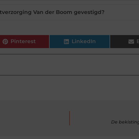
artverzorging Van der Boom gevestigd?
Pinterest
LinkedIn
De bekistin