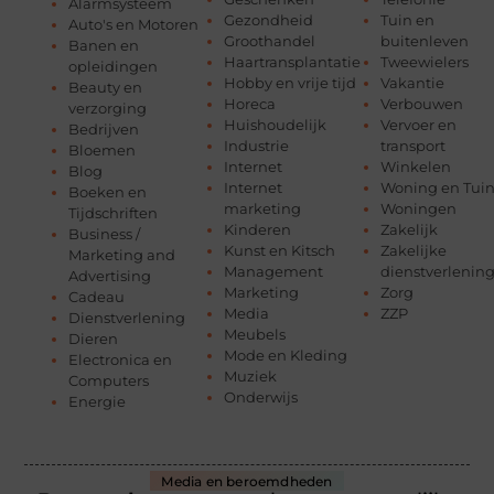
Alarmsysteem
Gezondheid
Tuin en
Auto's en Motoren
Groothandel
buitenleven
Banen en
Haartransplantatie
Tweewielers
opleidingen
Hobby en vrije tijd
Vakantie
Beauty en
Horeca
Verbouwen
verzorging
Huishoudelijk
Vervoer en
Bedrijven
Industrie
transport
Bloemen
Internet
Winkelen
Blog
Internet
Woning en Tui
Boeken en
marketing
Woningen
Tijdschriften
Kinderen
Zakelijk
Business /
Kunst en Kitsch
Zakelijke
Marketing and
Management
dienstverlenin
Advertising
Marketing
Zorg
Cadeau
Media
ZZP
Dienstverlening
Meubels
Dieren
Mode en Kleding
Electronica en
Muziek
Computers
Onderwijs
Energie
Media en beroemdheden