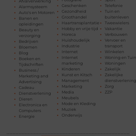
Afvalverwerking
Geschenken
Telefonie
Alarmsysteem
Gezondheid
Tuin en
Auto's en Motoren
Groothandel
buitenleven
Banen en
Haartransplantatie
Tweewielers
opleidingen
Hobby en vrije tijd
Vakantie
Beauty en
Horeca
Verbouwen
verzorging
Huishoudelijk
Vervoer en
Bedrijven
Industrie
transport
Bloemen
Internet
Winkelen
Blog
Internet
Woning en Tui
Boeken en
marketing
Woningen
Tijdschriften
Kinderen
Zakelijk
Business /
Kunst en Kitsch
Zakelijke
Marketing and
Management
dienstverlenin
Advertising
Marketing
Zorg
Cadeau
Media
ZZP
Dienstverlening
Meubels
Dieren
Mode en Kleding
Electronica en
Muziek
Computers
Onderwijs
Energie