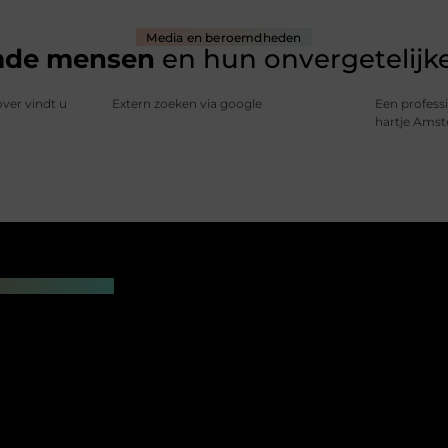
Media en beroemdheden
mde mensen
en hun onvergetelijke
over vindt u
Extern zoeken via google
Een professi
hartje Ams