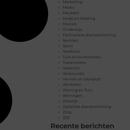
Marketing
Media
Meubels
Mode en Kleding
Muziek
Onderwijs
Particuliere dienstverlening
Rechten
Sport
Telefonie
Tuin en buitenleven
Tweewielers
Vakantie
Verbouwen
Vervoer en transport
Winkelen
Woning en Tuin
Woningen
Zakelijk
Zakelijke dienstverlening
Zorg
ZZP
Recente berichten