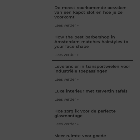
De meest voorkomende oorzaken
van een kapot slot en hoe je ze
voorkomt
Lees verder »
How the best barbershop in
Amsterdam matches hairstyles to
your face shape
Lees verder »
Leverancier in transportwielen voor
industriële toepassingen
Lees verder »
Luxe interieur met travertin tafels
Lees verder »
Hoe zorg ik voor de perfecte
glasmontage
Lees verder »
Meer ruimte voor goede