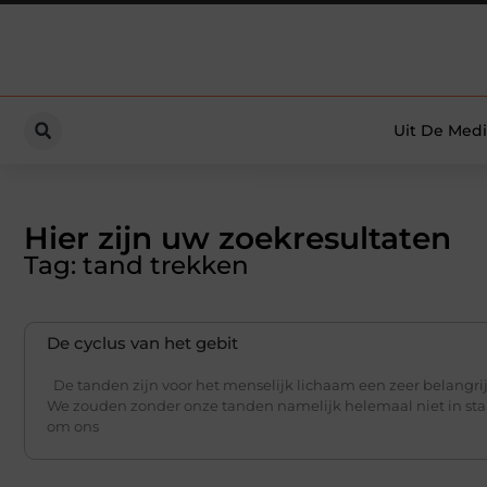
Uit De Medi
Hier zijn uw zoekresultaten
Tag: tand trekken
De cyclus van het gebit
De tanden zijn voor het menselijk lichaam een zeer belangrij
We zouden zonder onze tanden namelijk helemaal niet in staa
om ons