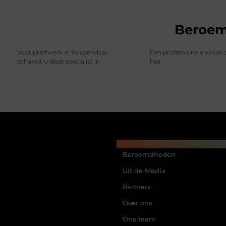
Beroe
Voor printwerk in Roosendaal
Een professionele voice-
schakelt u deze specialist in
hier
Main Links
Beroemdheden
Uit de Media
Partners
Over ons
Ons team