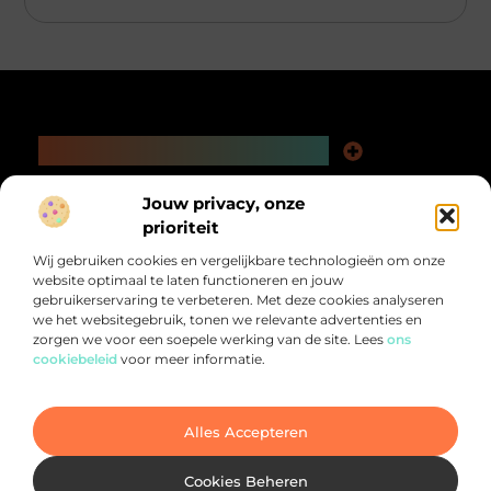
Main Links
Kwaliteit Backlinks Kopen: De Slimme Weg naar Beter Vindbare Webpagina’s
Extra Geld Verdienen: Ontdek Hoe Jij Meer Uit Je Tijd Kunt Halen
Bericht categorie
Jouw privacy, onze
@2025 All Right Reserved.
prioriteit
Design by
www.pnr-merchandising.nl.
Wij gebruiken cookies en vergelijkbare technologieën om onze
website optimaal te laten functioneren en jouw
gebruikerservaring te verbeteren. Met deze cookies analyseren
we het websitegebruik, tonen we relevante advertenties en
zorgen we voor een soepele werking van de site. Lees
ons
cookiebeleid
voor meer informatie.
Alles voor jou verzameld op één plek.
Van inspirerende verhalen tot praktische tips, ontdek de veelzijdigheid
van het dagelijks leven op PNR-Merchandising.nl
Alles Accepteren
Cookies Beheren