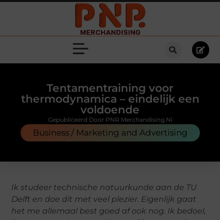
Tentamentraining voor
thermodynamica – eindelijk een
voldoende
Gepubliceerd Door PNR Merchandising.nl
Business / Marketing and Advertising
Ik studeer technische natuurkunde aan de TU
Delft en doe dit met veel plezier. Eigenlijk gaat
het me allemaal best goed af ook nog. Ik bedoel,