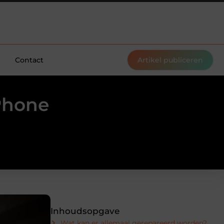
Contact
Artikel publiceren
Phone
Inhoudsopgave
Wat kan er allemaal gerepareerd worden?