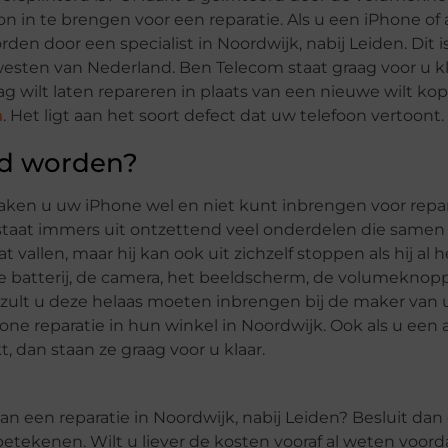
on in te brengen voor een reparatie. Als u een iPhone of
en door een specialist in Noordwijk, nabij Leiden. Dit i
 westen van Nederland. Ben Telecom staat graag voor u kl
g wilt laten repareren in plaats van een nieuwe wilt kop
n
. Het ligt aan het soort defect dat uw telefoon vertoont.
rd worden?
zaken u uw iPhone wel en niet kunt inbrengen voor repar
bestaat immers uit ontzettend veel onderdelen die samen
vallen, maar hij kan ook uit zichzelf stoppen als hij al h
de batterij, de camera, het beeldscherm, de volumekno
 zult u deze helaas moeten inbrengen bij de maker van 
ne reparatie in hun winkel in Noordwijk. Ook als u een
, dan staan ze graag voor u klaar.
n een reparatie in Noordwijk, nabij Leiden? Besluit dan 
betekenen. Wilt u liever de kosten vooraf al weten voord