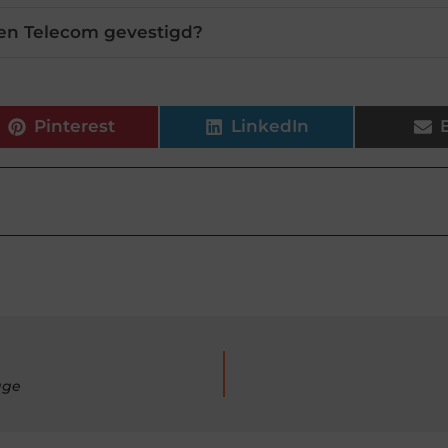
Ben Telecom gevestigd?
Pinterest
LinkedIn
age