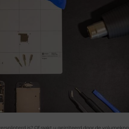
ersplinterd is? Of raakt u geïrriteerd door de volumekn