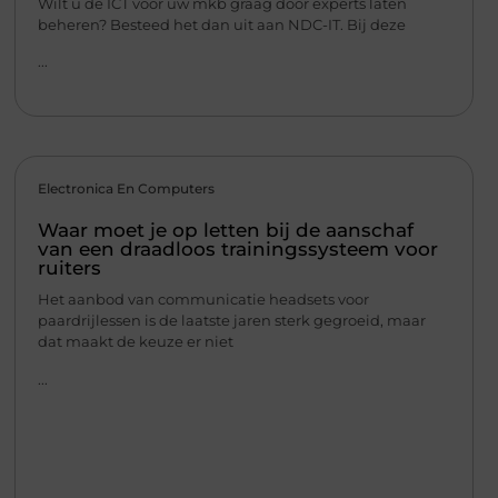
Wilt u de ICT voor uw mkb graag door experts laten
beheren? Besteed het dan uit aan NDC-IT. Bij deze
...
Electronica En Computers
Waar moet je op letten bij de aanschaf
van een draadloos trainingssysteem voor
ruiters
Het aanbod van communicatie headsets voor
paardrijlessen is de laatste jaren sterk gegroeid, maar
dat maakt de keuze er niet
...