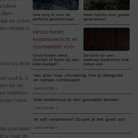
 andere
s Ben
Hoe zorg ik voor de
Meer ruimte voor goede
perfecte glasmontage
gesprekken
aar als u een
en. Helaas is
Goud kopen: eerst
De luxe van een
munten of baren bij een
wellness badkamer met
atie bij deze
klein budget?
beton ciré
Van plan naar uitvoering: hoe je draagvlak
eel oud is. U
en tempo combineert
ppen en de
Lees verder »
uw telefoon.
Hoe onderhoud je een gewrapte keuken
 ander merk
Lees verder »
Je wifi verbeteren? Zo pak je het goed aan
Lees verder »
de specialist
at u naar de