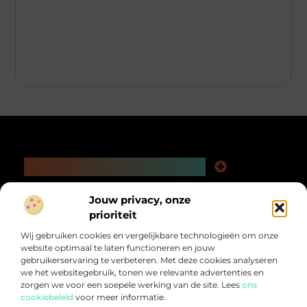
Main Links
Kwaliteit Backlinks Kopen: De Slimme Weg naar Beter Vindbare Webpagina’s
Extra Geld Verdienen: Ontdek Hoe Jij Meer Uit Je Tijd Kunt Halen
Bericht categorie
Jouw privacy, onze
@2025 All Right Reserved.
prioriteit
Design by
www.pnr-merchandising.nl.
Wij gebruiken cookies en vergelijkbare technologieën om onze
website optimaal te laten functioneren en jouw
gebruikerservaring te verbeteren. Met deze cookies analyseren
we het websitegebruik, tonen we relevante advertenties en
zorgen we voor een soepele werking van de site. Lees
ons
cookiebeleid
voor meer informatie.