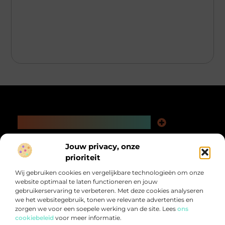
Main Links
Kwaliteit Backlinks Kopen: De Slimme Weg naar Beter Vindbare Webpagina’s
Extra Geld Verdienen: Ontdek Hoe Jij Meer Uit Je Tijd Kunt Halen
Bericht categorie
Jouw privacy, onze
@2025 All Right Reserved.
prioriteit
Design by
www.pnr-merchandising.nl.
Wij gebruiken cookies en vergelijkbare technologieën om onze
website optimaal te laten functioneren en jouw
gebruikerservaring te verbeteren. Met deze cookies analyseren
we het websitegebruik, tonen we relevante advertenties en
zorgen we voor een soepele werking van de site. Lees
ons
cookiebeleid
voor meer informatie.