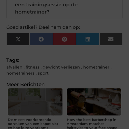
een trainingsessie op de
hometrainer?
Goed artikel? Deel hem dan op:
X
Facebook
Pinterest
LinkedIn
Email
(Twitter)
Tags:
afvallen
,
fitness
,
gewicht verliezen
,
hometrainer
,
hometrainers
,
sport
Meer Berichten
De meest voorkomende
How the best barbershop in
oorzaken van een kapot slot
Amsterdam matches
en hoe je ze voorkomt
hairstyles to your face shape