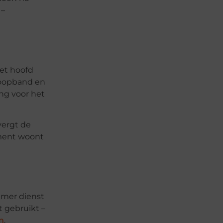
 –
het hoofd
 loopband en
ing voor het
vergt de
ement woont
amer dienst
t gebruikt –
n
.