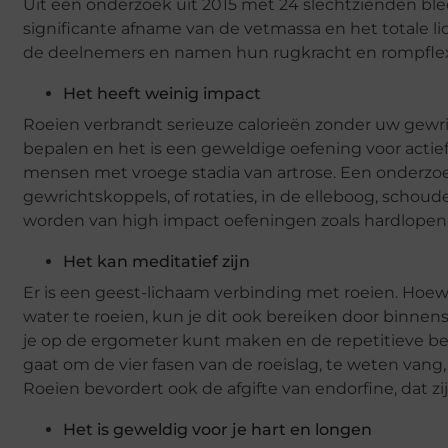
Uit een onderzoek uit 2015 met 24 slechtzienden bl
significante afname van de vetmassa en het totale 
de deelnemers en namen hun rugkracht en rompflexie
Het heeft weinig impact
Roeien verbrandt serieuze calorieën zonder uw gewr
bepalen en het is een geweldige oefening voor actie
mensen met vroege stadia van artrose. Een onderz
gewrichtskoppels, of rotaties, in de elleboog, schou
worden van high impact oefeningen zoals hardlopen 
Het kan meditatief zijn
Er is een geest-lichaam verbinding met roeien. Hoe
water te roeien, kun je dit ook bereiken door binnen
je op de ergometer kunt maken en de repetitieve be
gaat om de vier fasen van de roeislag, te weten vang, r
Roeien bevordert ook de afgifte van endorfine, dat z
Het is geweldig voor je hart en longen