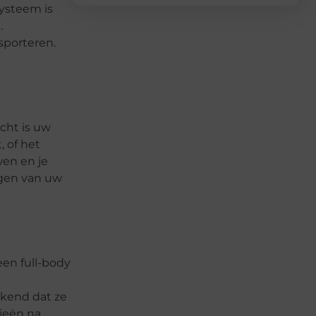
systeem is
m.
sporteren.
cht is uw
, of het
wen en je
ogen van uw
een full-body
bekend dat ze
rieën na