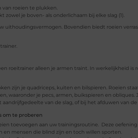
n van roeien te plukken.
t zowel je boven- als onderlichaam bij elke slag (1).
t uw uithoudingsvermogen. Bovendien biedt roeien verra
trainer.
 roeitrainer alleen je armen traint. In werkelijkheid is 
n zijn je quadriceps, kuiten en bilspieren. Roeien staa
n, waaronder je pecs, armen, buikspieren en obliques. 
aandrijfgedeelte van de slag, of bij het afduwen van de
us om te proberen
ien toevoegen aan uw trainingsroutine. Deze oefening i
n mensen die blind zijn en toch willen sporten.