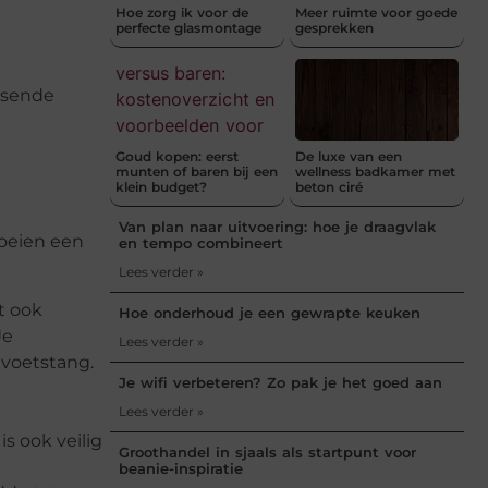
Hoe zorg ik voor de
Meer ruimte voor goede
perfecte glasmontage
gesprekken
ssende
Goud kopen: eerst
De luxe van een
munten of baren bij een
wellness badkamer met
klein budget?
beton ciré
Van plan naar uitvoering: hoe je draagvlak
roeien een
en tempo combineert
Lees verder »
t ook
Hoe onderhoud je een gewrapte keuken
Je
Lees verder »
 voetstang.
Je wifi verbeteren? Zo pak je het goed aan
Lees verder »
s ook veilig
Groothandel in sjaals als startpunt voor
beanie-inspiratie