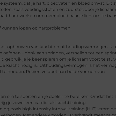
ire systeem, dat je hart, bloedvaten en bloed omvat. Dit 
offen, zoals voedingsstoffen en zuurstof, door je lichaa
e hart hard werken om meer bloed naar je lichaam te tran
 of kunnen lopen op hartproblemen.
ij het opbouwen van kracht en uithoudingsvermogen. Kra
 oefenen – denk aan springen, versnellen tot een sprint
it, gebruik je je beenspieren om je lichaam voort te stu
eide kracht nodig is. Uithoudingsvermogen is het verm
 vol te houden. Roeien voldoet aan beide vormen van
.
helpen om te sporten en je doelen te bereiken. Omdat het 
ijg je zowel een cardio- als krachttraining.
ng, zoals high intensity interval training (HIIT), erom 
ng verhogen. Met andere woorden, u verbrandt meer calo