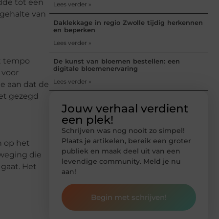
dde tot een
Lees verder »
lgehalte van
Daklekkage in regio Zwolle tijdig herkennen
en beperken
Lees verder »
et tempo
De kunst van bloemen bestellen: een
digitale bloemenervaring
 voor
Lees verder »
e aan dat de
iet gezegd
Jouw verhaal verdient
een plek!
Schrijven was nog nooit zo simpel!
Plaats je artikelen, bereik een groter
n op het
publiek en maak deel uit van een
eweging die
levendige community. Meld je nu
gaat. Het
aan!
Begin met schrijven!