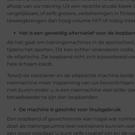
afloop van uw training. Uit een recente studie bleek
vergelijkbare, of zelfs grotere, verbeteringen in fitn
teweegbrengen dan hoog volume HIIT of matig intens
Het is een geweldig alternatief voor de loopband
Als het gaat om trainingsmachines in de sportschool, 
tijdens het sporten. Dit kan echter veranderen zodra
de elliptische. De loopband richt zich bijvoorbeeld v
hele lichaam biedt.
Terwijl de roeitrainer en de elliptische machine beid
roeimachine meer inspanning van uw bovenlichaam en 
met buren onder u, is een roeimachine veel stiller
betaalbaarder te zijn dan loopbanden.
De machine is geschikt voor thuisgebruik
Een loopband of gewichtenrek kan nogal wat ruimte
doet als trainingsruimte.Veel roeitrainers kunnen w
een groot voordeel. U kunt zelfs creatief zijn en de r