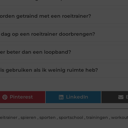
rden getraind met een roeitrainer?
r dag op een roeitrainer doorbrengen?
iner beter dan een loopband?
uis gebruiken als ik weinig ruimte heb?
Pinterest
LinkedIn
eitrainer
,
spieren
,
sporten
,
sportschool
,
trainingen
,
workou