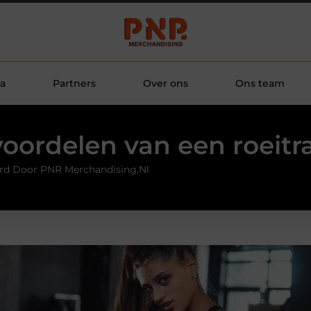
a
Partners
Over ons
Ons team
oordelen van een roeitr
rd Door PNR Merchandising.nl