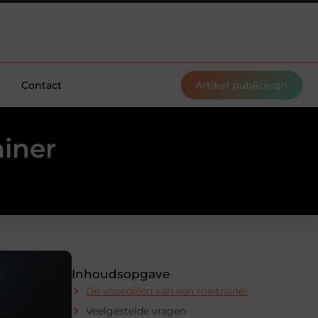
Contact
Artikel publiceren
ainer
Inhoudsopgave
De voordelen van een roeitrainer
Veelgestelde vragen