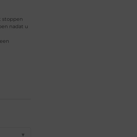
t stoppen
doen nadat u
 een
▼