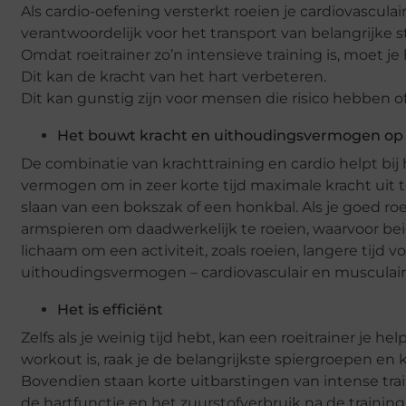
Als cardio-oefening versterkt roeien je cardiovascula
verantwoordelijk voor het transport van belangrijke st
Omdat roeitrainer zo’n intensieve training is, moet j
Dit kan de kracht van het hart verbeteren.
Dit kan gunstig zijn voor mensen die risico hebben
Het bouwt kracht en uithoudingsvermogen op
De combinatie van krachttraining en cardio helpt b
vermogen om in zeer korte tijd maximale kracht uit te
slaan van een bokszak of een honkbal. Als je goed roe
armspieren om daadwerkelijk te roeien, waarvoor b
lichaam om een activiteit, zoals roeien, langere tijd
uithoudingsvermogen – cardiovasculair en musculair
Het is efficiënt
Zelfs als je weinig tijd hebt, kan een roeitrainer je 
workout is, raak je de belangrijkste spiergroepen en kr
Bovendien staan korte uitbarstingen van intense traini
de hartfunctie en het zuurstofverbruik na de traini