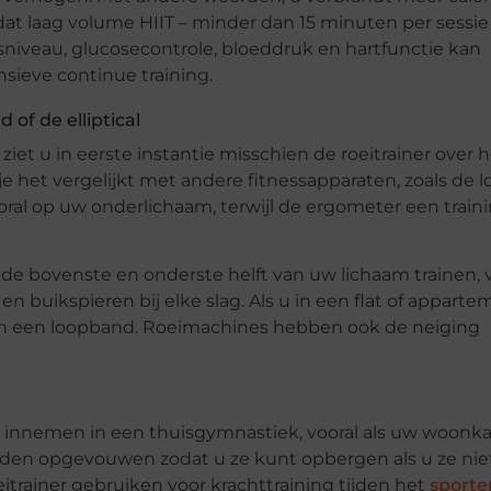
 dat laag volume HIIT – minder dan 15 minuten per sessie
essniveau, glucosecontrole, bloeddruk en hartfunctie kan
ieve continue training.
 of de elliptical
ziet u in eerste instantie misschien de roeitrainer over 
 je het vergelijkt met andere fitnessapparaten, zoals de
ooral op uw onderlichaam, terwijl de ergometer een train
e de bovenste en onderste helft van uw lichaam trainen, 
buikspieren bij elke slag. Als u in een flat of appart
 dan een loopband. Roeimachines hebben ook de neiging
 innemen in een thuisgymnastiek, vooral als uw woonk
orden opgevouwen zodat u ze kunt opbergen als u ze nie
oeitrainer gebruiken voor krachttraining tijden het
sporte