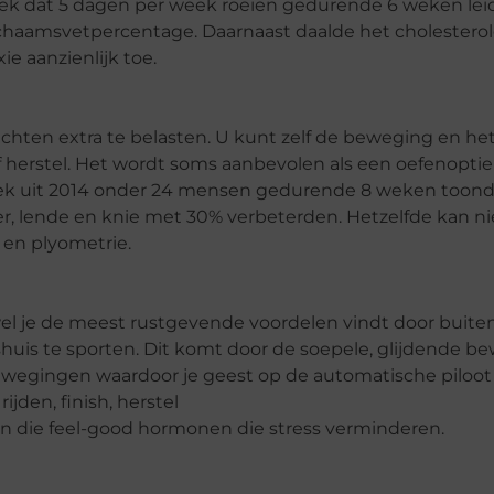
eek dat 5 dagen per week roeien gedurende 6 weken lei
lichaamsvetpercentage. Daarnaast daalde het cholestero
 aanzienlijk toe.
ichten extra te belasten. U kunt zelf de beweging en h
f herstel. Het wordt soms aanbevolen als een oefenoptie
oek uit 2014 onder 24 mensen gedurende 8 weken toond
der, lende en knie met 30% verbeterden. Hetzelfde kan n
en plyometrie.
wel je de meest rustgevende voordelen vindt door buite
shuis te sporten. Dit komt door de soepele, glijdende b
wegingen waardoor je geest op de automatische piloot 
ijden, finish, herstel
ijn die feel-good hormonen die stress verminderen.