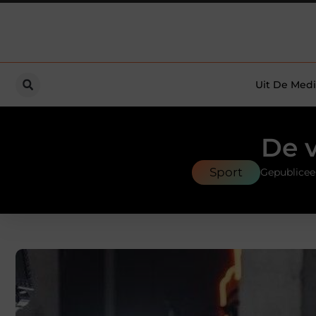
Uit De Medi
De v
Sport
Gepublicee